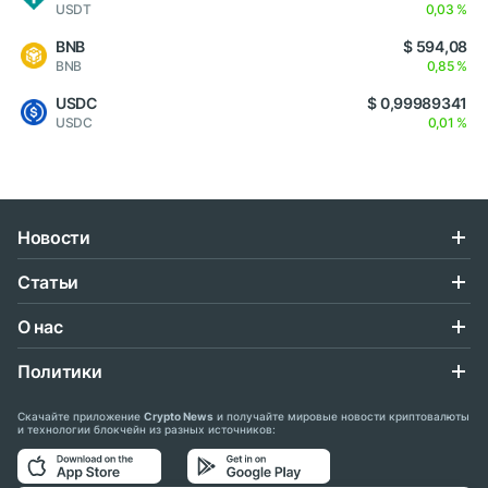
USDT
0,03 %
BNB
$ 594,08
BNB
0,85 %
USDC
$ 0,99989341
USDC
0,01 %
Новости
Статьи
О нас
Политики
Скачайте приложение
Crypto News
и получайте мировые новости криптовалюты
и технологии блокчейн из разных источников: