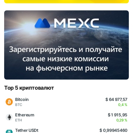
Top 5 криптовалют
Bitcoin
$ 64 977,57
BTC
0,4 %
Ethereum
$ 1 915,95
ETH
0,29 %
Tether USDt
$ 0,99945460