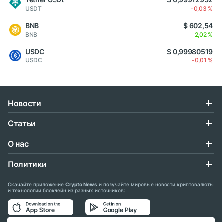
USDT
-0,03 %
BNB
$ 602,54
BNB
2,02 %
USDC
$ 0,99980519
USDC
-0,01 %
Новости
Статьи
О нас
Политики
Скачайте приложение
Crypto News
и получайте мировые новости криптовалюты
и технологии блокчейн из разных источников: