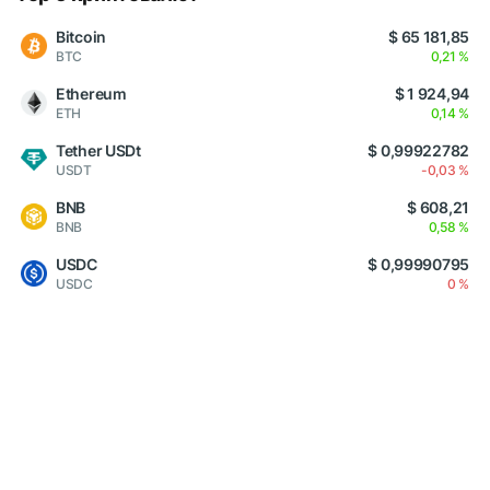
Bitcoin
$ 65 181,85
BTC
0,21 %
Ethereum
$ 1 924,94
ETH
0,14 %
Tether USDt
$ 0,99922782
USDT
-0,03 %
BNB
$ 608,21
BNB
0,58 %
USDC
$ 0,99990795
USDC
0 %