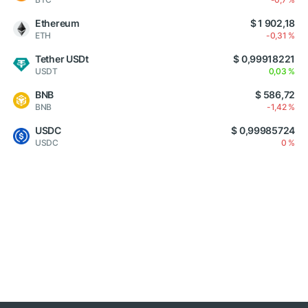
Ethereum
$ 1 902,18
ETH
-0,31 %
Tether USDt
$ 0,99918221
USDT
0,03 %
BNB
$ 586,72
BNB
-1,42 %
USDC
$ 0,99985724
USDC
0 %