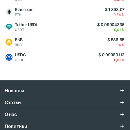
Ethereum
$ 1 898,07
ETH
-0,34 %
Tether USDt
$ 0,99904336
USDT
0,01 %
BNB
$ 588,65
BNB
-1,04 %
USDC
$ 0,99983113
USDC
-0,01 %
Новости
Статьи
О нас
Политики