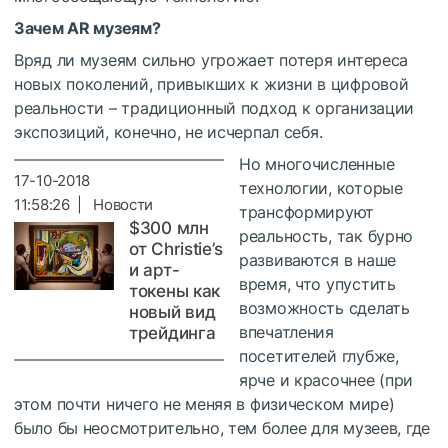
Зачем AR музеям?
Вряд ли музеям сильно угрожает потеря интереса
новых поколений, привыкших к жизни в цифровой
реальности – традиционный подход к организации
экспозиций, конечно, не исчерпал себя.
Но многочисленные
17-10-2018
технологии, которые
11:58:26 | Новости
трансформируют
$300 млн
реальность, так бурно
от Christie’s
развиваются в наше
и арт-
время, что упустить
токены как
возможность сделать
новый вид
впечатления
трейдинга
посетителей глубже,
ярче и красочнее (при
этом почти ничего не меняя в физическом мире)
было бы неосмотрительно, тем более для музеев, где