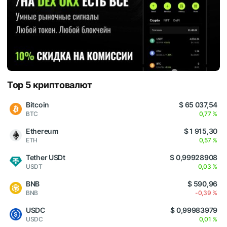
Top 5 криптовалют
Bitcoin
$ 65 037,54
BTC
0,77 %
Ethereum
$ 1 915,30
ETH
0,57 %
Tether USDt
$ 0,99928908
USDT
0,03 %
BNB
$ 590,96
BNB
-0,39 %
USDC
$ 0,99983979
USDC
0,01 %