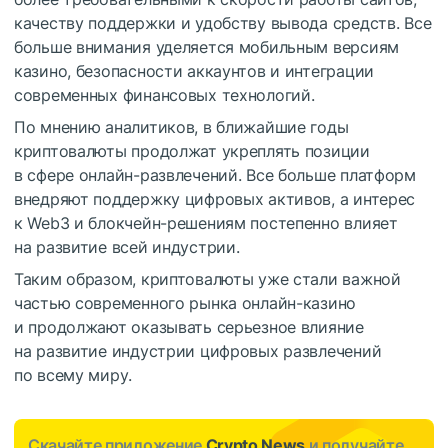
качеству поддержки и удобству вывода средств. Все
больше внимания уделяется мобильным версиям
казино, безопасности аккаунтов и интеграции
современных финансовых технологий.
По мнению аналитиков, в ближайшие годы
криптовалюты продолжат укреплять позиции
в сфере онлайн-развлечений. Все больше платформ
внедряют поддержку цифровых активов, а интерес
к Web3 и блокчейн-решениям постепенно влияет
на развитие всей индустрии.
Таким образом, криптовалюты уже стали важной
частью современного рынка онлайн-казино
и продолжают оказывать серьезное влияние
на развитие индустрии цифровых развлечений
по всему миру.
Скачайте приложение
Crypto News
и получайте