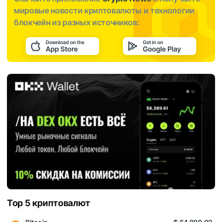
мировые новости криптовалюты и технологии
блокчейн из разных источников:
Top 5 криптовалют