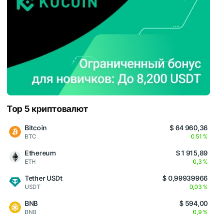
Top 5 криптовалют
Bitcoin
$ 64 960,36
BTC
0,51 %
Ethereum
$ 1 915,89
ETH
0,3 %
Tether USDt
$ 0,99939966
USDT
0,03 %
BNB
$ 594,00
BNB
0,9 %