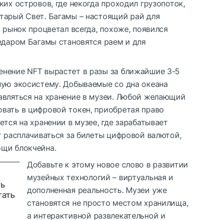
ких островов, где некогда проходил грузопоток,
тарый Свет. Багамы – настоящий рай для
й рынок процветал всегда, похоже, появился
едаром Багамы становятся раем и для
енение NFT вырастет в разы за ближайшие 3-5
лую экосистему. Добываемые со дна океана
авляться на хранение в музеи. Любой желающий
вать в цифровой токен, приобретая право
ется на хранении в музее, где зарабатывает
т расплачиваться за билеты цифровой валютой,
ощи блокчейна.
Добавьте к этому новое слово в развитии
музейных технологий – виртуальная и
ть
дополненная реальность. Музеи уже
гать
становятся не просто местом хранилища,
а интерактивной развлекательной и