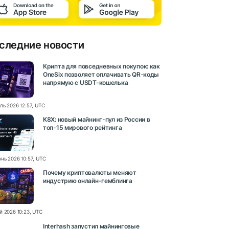
следние новости
Крипта для повседневных покупок: как
OneSix позволяет оплачивать QR-коды
напрямую с USDT-кошелька
ль 2026 12:57, UTC
K8X: новый майнинг-пул из России в
топ-15 мирового рейтинга
нь 2026 10:57, UTC
Почему криптовалюты меняют
индустрию онлайн-гемблинга
й 2026 10:23, UTC
Interhash запустил майнинговые