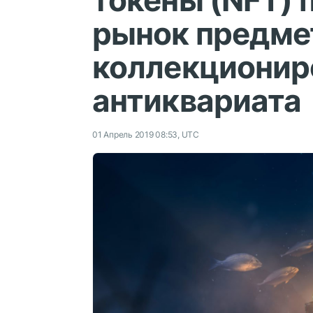
токены (NFT) 
рынок предме
коллекционир
антиквариата
01 Апрель 2019 08:53, UTC