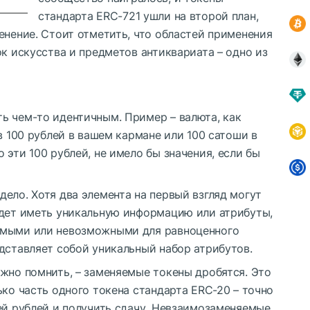
стандарта ERC-721 ушли на второй план,
енение. Стоит отметить, что областей применения
ок искусства и предметов антиквариата – одно из
ь чем-то идентичным. Пример – валюта, как
в 100 рублей в вашем кармане или 100 сатоши в
 эти 100 рублей, не имело бы значения, если бы
ело. Хотя два элемента на первый взгляд могут
удет иметь уникальную информацию или атрибуты,
имыми или невозможными для равноценного
дставляет собой уникальный набор атрибутов.
жно помнить, – заменяемые токены дробятся. Это
ько часть одного токена стандарта ERC-20 – точно
ей рублей и получить сдачу. Невзаимозаменяемые