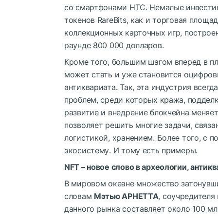
со смартфонами HTC. Немалые инвести
токенов RareBits, как и торговая площ
коллекционных карточных игр, построен
раунде 800 000 долларов.
Кроме того, большим шагом вперед в п
может стать и уже становится оцифров
антиквариата. Так, эта индустрия всег
проблем, среди которых кража, подделк
развитие и внедрение блокчейна меняе
позволяет решить многие задачи, связ
логистикой, хранением. Более того, с
экосистему. И тому есть примеры.
NFT – новое слово в археологии, антикв
В мировом океане множество затонувши
словам
Мэтью АРНЕТТА
, соучредителя
данного рынка составляет около 100 мл