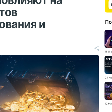
повлияют на
тов
ования и
По
16 Ию
24 Ию
12 Ма