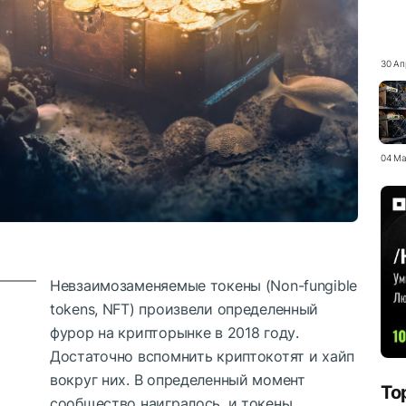
30 Ап
04 Ма
Невзаимозаменяемые токены (Non-fungible
tokens, NFT) произвели определенный
фурор на крипторынке в 2018 году.
Достаточно вспомнить криптокотят и хайп
вокруг них. В определенный момент
To
сообщество наигралось, и токены