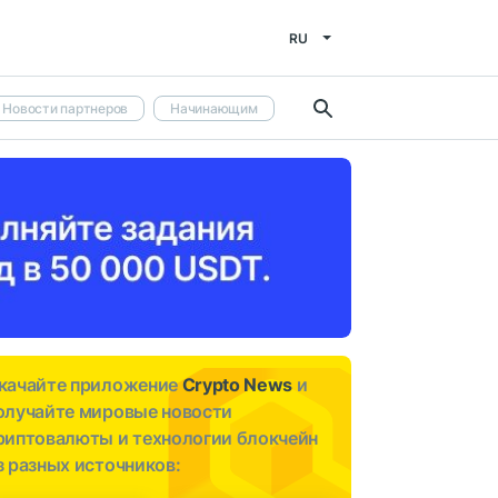
RU
Новости партнеров
Начинающим
качайте приложение
Crypto News
и
олучайте мировые новости
риптовалюты и технологии блокчейн
з разных источников: