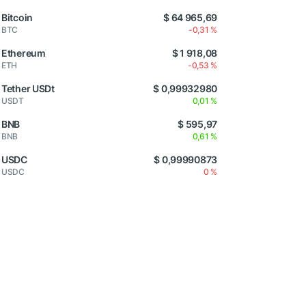
Bitcoin
$ 64 965,69
BTC
-0,31 %
Ethereum
$ 1 918,08
ETH
-0,53 %
Tether USDt
$ 0,99932980
USDT
0,01 %
BNB
$ 595,97
BNB
0,61 %
USDC
$ 0,99990873
USDC
0 %