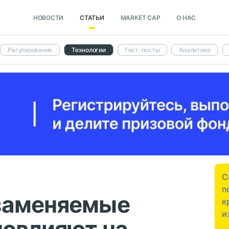
НОВОСТИ
СТАТЬИ
MARKET CAP
О НАС
Регулирование
Технологии
Гест-посты
Аналитика
С
п
заменяемые
к
и