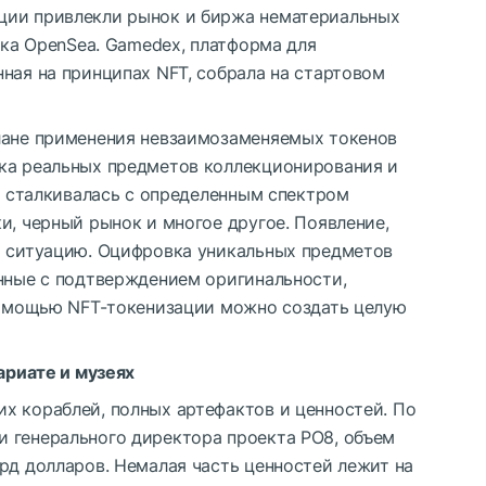
ции привлекли рынок и биржа нематериальных
адка OpenSea. Gamedex, платформа для
ная на принципах NFT, собрала на стартовом
лане применения невзаимозаменяемых токенов
ка реальных предметов коллекционирования и
да сталкивалась с определенным спектром
и, черный рынок и многое другое. Появление,
т ситуацию. Оцифровка уникальных предметов
анные с подтверждением оригинальности,
 помощью NFT-токенизации можно создать целую
ариате и музеях
х кораблей, полных артефактов и ценностей. По
 и генерального директора проекта PO8, объем
рд долларов. Немалая часть ценностей лежит на