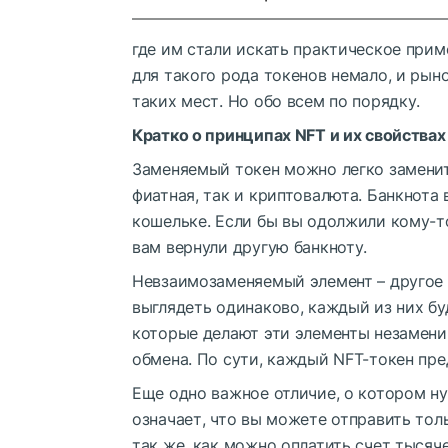
где им стали искать практическое прим
для такого рода токенов немало, и рын
таких мест. Но обо всем по порядку.
Кратко о принципах NFT и их свойствах
Заменяемый токен можно легко заменит
фиатная, так и криптовалюта. Банкнота 
кошельке. Если бы вы одолжили кому-то
вам вернули другую банкноту.
Невзаимозаменяемый элемент – другое д
выглядеть одинаково, каждый из них б
которые делают эти элементы незамен
обмена. По сути, каждый NFT-токен пре
Еще одно важное отличие, о котором ну
означает, что вы можете отправить тол
так же, как можно оплатить счет тысяч