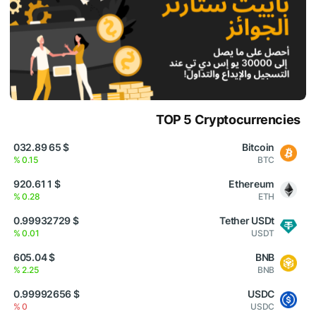
TOP 5 Cryptocurrencies
$ 65 032.89
Bitcoin
0.15 %
BTC
$ 1 920.61
Ethereum
0.28 %
ETH
$ 0.99932729
Tether USDt
0.01 %
USDT
$ 605.04
BNB
2.25 %
BNB
$ 0.99992656
USDC
0 %
USDC