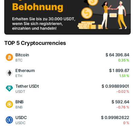
TOP 5 Cryptocurrencies
Bitcoin
$ 64 396.84
BTC
0.35 %
Ethereum
$ 1 899.67
ETH
1.51 %
Tether USDt
$ 0.99889901
USDT
-0.02 %
BNB
$ 592.64
BNB
-0.76 %
USDC
$ 0.99982622
USDC
0 %