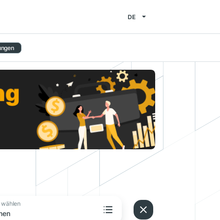
DE
ungen
 wählen
men