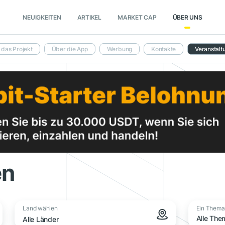
NEUIGKEITEN
ARTIKEL
MARKET CAP
ÜBER UNS
 das Projekt
Über die App
Werbung
Kontakte
Veranstalt
en
Land wählen
Ein Thema
Alle The
Alle Länder