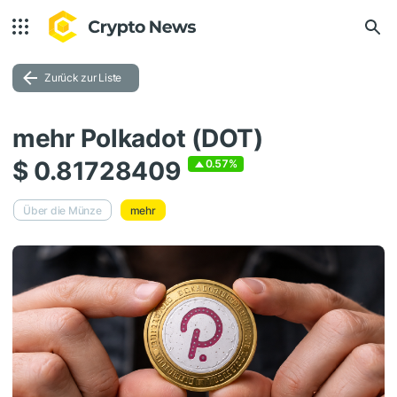
Zurück zur Liste
mehr Polkadot (DOT)
$ 0.81728409
0.57%
Über die Münze
mehr