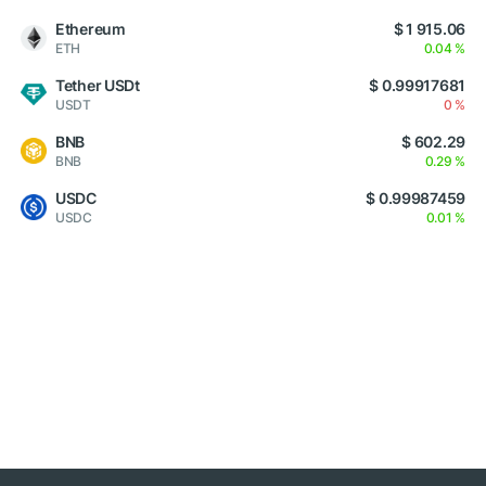
Ethereum
$ 1 915.06
ETH
0.04 %
Tether USDt
$ 0.99917681
USDT
0 %
BNB
$ 602.29
BNB
0.29 %
USDC
$ 0.99987459
USDC
0.01 %