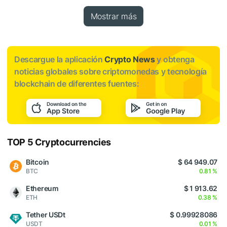
Mostrar más
Descargue la aplicación
Crypto News
y obtenga
noticias globales sobre criptomonedas y tecnología
blockchain de diferentes fuentes:
TOP 5 Cryptocurrencies
Bitcoin
$ 64 949.07
BTC
0.81 %
Ethereum
$ 1 913.62
ETH
0.38 %
Tether USDt
$ 0.99928086
USDT
0.01 %