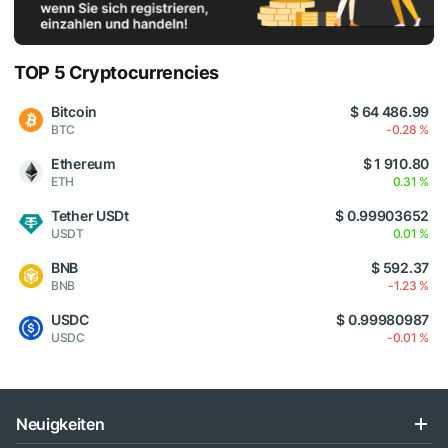
TOP 5 Cryptocurrencies
Bitcoin
$ 64 486.99
BTC
-0.28 %
Ethereum
$ 1 910.80
ETH
0.31 %
Tether USDt
$ 0.99903652
USDT
0.01 %
BNB
$ 592.37
BNB
-1.23 %
USDC
$ 0.99980987
USDC
-0.01 %
Neuigkeiten