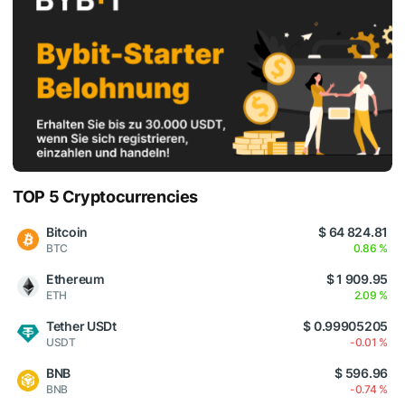
TOP 5 Cryptocurrencies
Bitcoin
$ 64 824.81
BTC
0.86 %
Ethereum
$ 1 909.95
ETH
2.09 %
Tether USDt
$ 0.99905205
USDT
-0.01 %
BNB
$ 596.96
BNB
-0.74 %