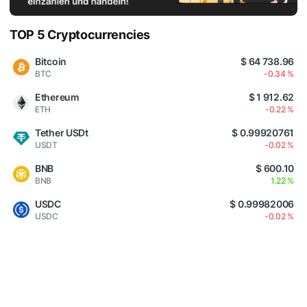
TOP 5 Cryptocurrencies
Bitcoin
$ 64 738.96
BTC
-0.34 %
Ethereum
$ 1 912.62
ETH
-0.22 %
Tether USDt
$ 0.99920761
USDT
-0.02 %
BNB
$ 600.10
BNB
1.22 %
USDC
$ 0.99982006
USDC
-0.02 %