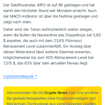
Der Geldflussindex (MFI) ist auf 88 gestiegen und hat
damit den höchsten Stand seit Monaten erreicht. Auch
der MACD-Indikator ist über die Nulllinie gestiegen und
zeigt nach oben.
Daher wird der Token wahrscheinlich weiter steigen,
wenn die Bullen die Nackenlinie des Doppeltops bei 5,80
$ anpeilen, die auch mit dem 23,6% Fibonacci
Retracement Level zusammenfällt. Ein Anstieg über
diesen Widerstand lässt weitere Gewinne erwarten,
möglicherweise bis zum 50%-Retracement-Level bei
7,315 $, das 63% über dem aktuellen Niveau liegt.
cryptomonday.de
Herunterladen Sie die
Crypto News
App und erhalten
Sie globale Neuigkeiten über Kryptowährungen und
Blockchain-Technologie aus verschiedenen Quellen: