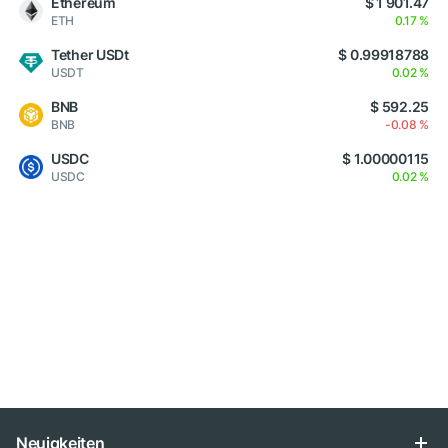
Ethereum
$ 1 901.47
ETH
0.17 %
Tether USDt
$ 0.99918788
USDT
0.02 %
BNB
$ 592.25
BNB
-0.08 %
USDC
$ 1.00000115
USDC
0.02 %
Neuigkeiten