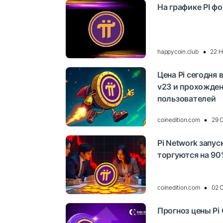
На графике PI ф
happycoin.club
22 Н
Цена Pi сегодня
v23 и прохожде
пользователей
coinedition.com
29 
Pi Network запус
торгуются на 9
coinedition.com
02 
Прогноз цены Pi C