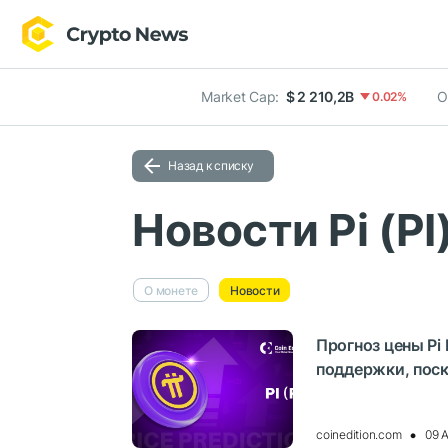
Market Cap:
$ 2 210,2B
О
0.02%
Назад к списку
Новости Pi (PI
О монете
Новости
Прогноз цены Pi
поддержки, поск
coinedition.com
09 