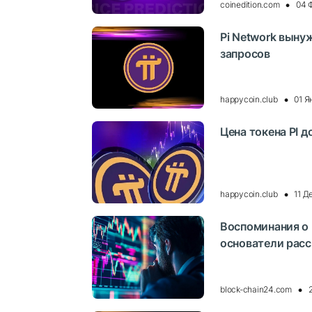
coinedition.com
04 
Pi Network вын
запросов
happycoin.club
01 Я
Цена токена PI д
happycoin.club
11 Д
Воспоминания о P
основатели расс
block-chain24.com