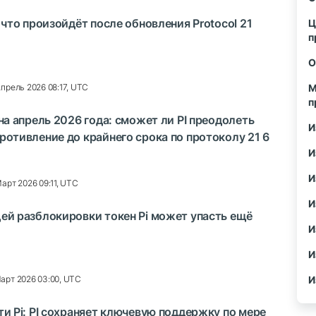
 что произойдёт после обновления Protocol 21
Ц
п
О
Апрель 2026 08:17, UTC
М
п
на апрель 2026 года: сможет ли PI преодолеть
И
ротивление до крайнего срока по протоколу 21 6
И
И
Март 2026 09:11, UTC
И
ей разблокировки токен Pi может упасть ещё
И
И
И
арт 2026 03:00, UTC
ти Pi: PI сохраняет ключевую поддержку по мере