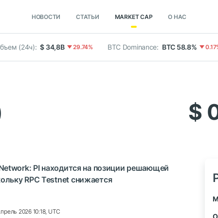
НОВОСТИ
СТАТЬИ
MARKET CAP
О НАС
бъем (24ч):
$ 34,8B
BTC Dominance:
BTC 58.8%
29.74%
0.17
)
$ 
 Network: PI находится на позиции решающей
ольку RPC Testnet снижается
M
Апрель 2026 10:18, UTC
О