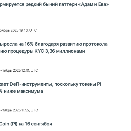
ормируется редкий бычий паттерн «Адам и Ева»
оябрь 2025 19:40, UTC
 выросла на 16% благодаря развитию протокола
нию процедуры KYC 3,36 миллионами
Октябрь 2025 12:10, UTC
кает DeFi-инструменты, поскольку токены PI
0% ниже максимума
Октябрь 2025 11:55, UTC
oin (PI) на 16 сентября