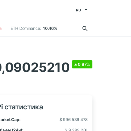
RU
ETH Dominance:
10.46%
%
0,09025210
0,87%
Pi статистика
arket Cap:
$ 996 536 478
бъем (24ч):
$ 9 299 201