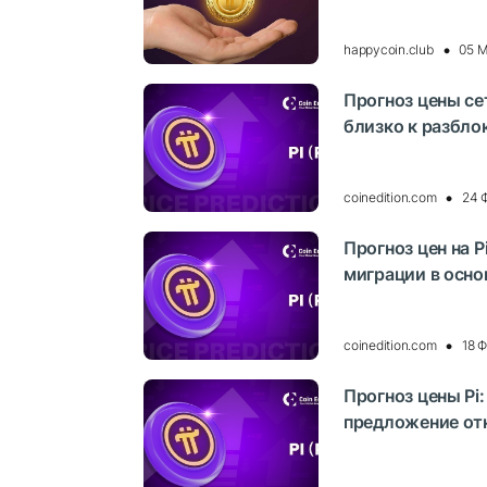
happycoin.club
05 М
Прогноз цены сет
близко к разбло
coinedition.com
24 
Прогноз цен на P
миграции в осно
coinedition.com
18 
Прогноз цены Pi:
предложение от