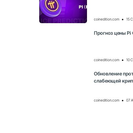
coinedition.com
15 
Прогноз цены Pi C
coinedition.com
10 
Обновление прот
слабеющей крипт
coinedition.com
07 