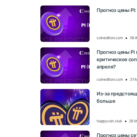
Прогноз цены PI:
coinedition.com
06 
Прогноз цены Pi 
критическое соп
апреля?
coinedition.com
31 
Из-за предстоящ
больше
happycoin.club
26 М
Прогноз цены се