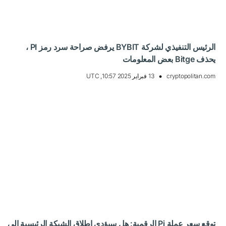
الرئيس التنفيذي لشركة BYBIT يرفض صراحة سرد رمز PI ،
يحذف Bitge بعض المعلومات
cryptopolitan.com
13 فبراير 2025 10:57, UTC
توقع سعر عملة Pi الرقمية: هل سيؤدي إطلاق الشبكة الرئيسية إلى