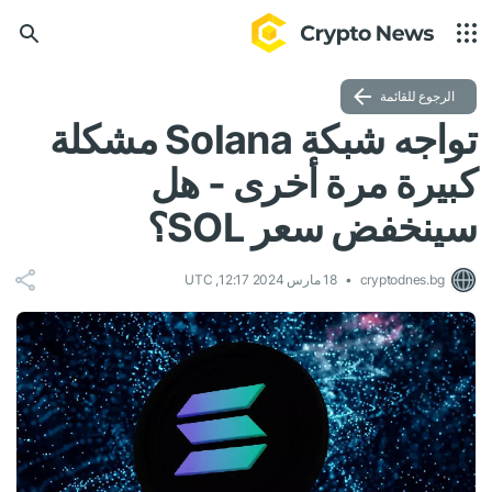
الرجوع للقائمة
تواجه شبكة Solana مشكلة
كبيرة مرة أخرى - هل
سينخفض ​​سعر SOL؟
cryptodnes.bg
18 مارس 2024 12:17, UTC