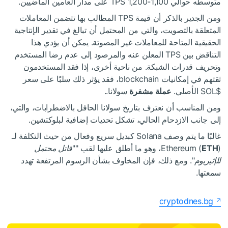
متوسطه حوالي 1,100-1,200 TPS على مدار العامين الماضيين.
ومن الجدير بالذكر أن قيمة TPS المطالب بها تتضمن المعاملات
المتعلقة بالتصويت، والتي من المحتمل أن تبالغ في تقدير الإنتاجية
الحقيقية المتاحة للمعاملات غير المصوتة. يمكن أن يؤدي هذا
التناقض بين TPS المعلن عنه والمرصود إلى عدم رضا المستخدم
وتحريف قدرات الشبكة. من ناحية أخرى، إذا فقد المستخدمون
ثقتهم في إمكانيات blockchain، فقد يؤثر ذلك سلبًا على سعر
$SOL
الأصلي.
عملة مشفرة
سولانا..
ومن المناسب أن نعترف بتاريخ سولانا الحافل بالاضطرابات، والتي،
إلى جانب الازدحام الحالي، تشكل تحديات إضافية لبلوكتشين.
غالبًا ما يتم وصف Solana كبديل سريع وفعال من حيث التكلفة لـ
)، وهو ما أطلق عليها لقب ""
ETH
Ethereum (
قاتل محتمل
للإثيريوم
". ومع ذلك، فإن المخاوف بشأن الرسوم المرتفعة تهدد
سمعتها.
cryptodnes.bg