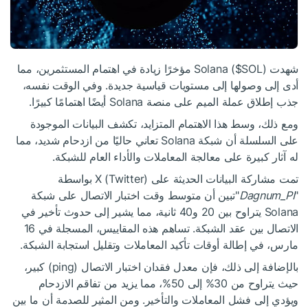
شهدت Solana (
$SOL
) مؤخرًا زيادة في اهتمام المستثمرين، مما
أدى إلى وصولها إلى مستويات قياسية جديدة. وفي الوقت نفسه،
جذب إطلاق عملة الميم على منصة Solana أيضًا اهتمامًا كبيرًا.
ومع ذلك، وسط هذا الاهتمام المتزايد، تكشف البيانات الموجودة
على السلسلة أن شبكة Solana تعاني حاليًا من ازدحام شديد، مما
له آثار كبيرة على معالجة المعاملات والأداء العام للشبكة.
تمت مشاركة البيانات الحديثة على X (Twitter) بواسطة
"
Dagnum_PI
"تبين أن متوسط ​​وقت اختبار الاتصال على شبكة
Solana يتراوح بين 20 و40 ثانية، مما يشير إلى حدوث تأخير في
الاتصال بين عقد الشبكة. تساهم هذه المقاييس، المسجلة في 16
مارس، في إطالة أوقات تأكيد المعاملات وتقليل استجابة الشبكة.
بالإضافة إلى ذلك، فإن معدل فقدان اختبار الاتصال (ping) كبير،
حيث يتراوح من 30% إلى 50%، مما يزيد من تفاقم الازدحام
ويؤدي إلى فشل المعاملات والتأخير. ومن المثير للصدمة أن ما بين