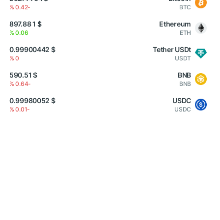
-0.42 %
BTC
$ 1 897.88
Ethereum
0.06 %
ETH
$ 0.99900442
Tether USDt
0 %
USDT
$ 590.51
BNB
-0.64 %
BNB
$ 0.99980052
USDC
-0.01 %
USDC