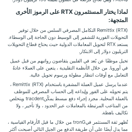
لماذا يختار المستثمرون RTX على الرموز الأخرى
المتجهة:
Remittix (RTX) التكامل المصرفي السلس من خلال توفير
التحويلات الفورية للتشفير إلى الوسيط دون الحاجة إلى الوسطاء.
يستعد RTX لتحويل المعاملات الدولية حيث يحتاج قطاع التحويلات
التريليون دولار إلى الابتكار.
تخيل موظفًا عن بُعد في الفلبين يتقاضون رواتبهم من قبل عميل
في أوروبا. من خلال الأنظمة التقليدية ، يتعين على العملاء عادةً
التعامل مع أوقات انتظار مطولة ورسوم تحويل عالية.
عندما يرسل عميل العملة المشفرة باستخدام Remittix (RTX) ،
يتم تحويله على الفور وإيداعه إلى الحساب المصرفي للموظف
بالعملة المحلية. مجرد إجراء دفع مبسط يمكّنtracdent ويتخلص
من المتاعب المرتبطة بالمعاملات عبر الحدود ، ولا تأخير ، ولا
تكاليف باهظة.
تُظهر ثقة المستثمر فيtronG من خلال ما قبل الأرقام القياسية ،
مما يدل أيضًا على أن طريقة الدفع من الجيل التالي أصبحت أكثر