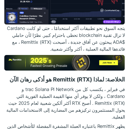
يتجه السوق نحو تطبيقات أكثر استخدامًا ، حتى لو كانت Cardano
لا تزال تقنية blockchain تحظى باحترام كبير. نظرًا لأن حاملي
$ADA
يبحثون عن آفاق جديدة ، أصبحت Remittix (RTX) ، مع
فائدةها المالية العملية ، أكثر وأكثر شعبية.
الخلاصة: لماذا Remittix (RTX) هو أذكى رهان الآن
في فبراير ، يكتسب كل من trac Solana PI Network و
Cardano ، ولكن لا يوفر أي منها القيمة العملية الفورية التي
Remittix (RTX) . أصبح RTX أكثر ألكين شعبية لعام 2025 حيث
يحول المستثمرون تركيزهم من المضاربة إلى الاستخدامات المالية
الفعلية.
يظهر Remittix باعتباره العملة المشفرة المفضلة للأشخاص الذين