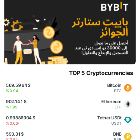
TOP 5 Cryptocurrencies
$ 64 569.59
Bitcoin
0.94 %
BTC
$ 1 902.14
Ethereum
1.95 %
ETH
$ 0.99886904
Tether USDt
-0.03 %
USDT
$ 593.31
BNB
-0.54 %
BNB