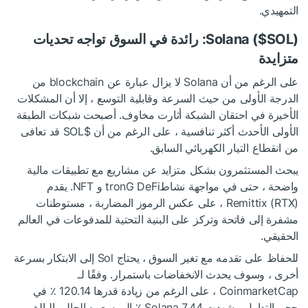
التمهيدي.
$SOL
Solana (
): رائدة في السوق تواجه تحديات
متزايدة
على الرغم من أن Solana لا يزال عبارة عن blockchain من
الدرجة الأولى من حيث السرعة وقابلية التوسع ، إلا أن المشكلات
الأخيرة في احتقان الشبكة أثارت مخاوف. أصبحت شبكات الطبقة
الأولى الأحدث أكثر تنافسية ، على الرغم من أن
$SOL
قد تعافى
من انقطاع التيار الكهربائي السابق.
يبحث المستثمرون بشكل متزايد عن مشاريع مع تطبيقات مالية
واضحة ، حتى في مواجهة نشاطtronG DeFi و NFT. يقدم
Remittix (RTX) ، على عكس الرموز المضاربة ، مستوطنات
مشفرة إلى فاتحة وتركز على البنية التحتية للمدفوعات في العالم
الحقيقي.
للحفاظ على تقدمه مع تغير السوق ، يحتاج Sol إلى الابتكار بسرعة
أخرى ، وسوف يحدث الانخفاضات باستمرار. وفقًا لـ
CoinmarketCap ، على الرغم من زيادة قدرها 120.14 ٪ في
حجم التداول ، شهدت Solana 7.44 ٪ إلى سعره الحالي البالغ