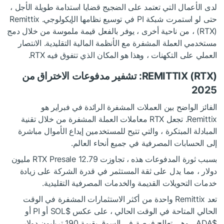
لدى الأعمال التي تعتمد على الضجيج قضايا استدامة طويلة الأجل ،
حتى لو استمرت شبكة PI في توسيع نظامها الإيكولوجي. Remittix
(RTX) ، من ناحية أخرى ، يوفر بالفعل قيمة ملموسة من خلال دمج
مستخدمي العملة المشفرة مع الأنظمة المالية التقليدية. الانتصار
العملي على التكهنات ، وهذا هو المكان الذي تتفوق فيه RTX.
REMITTIX (RTX): تشفير مدفوعات الاختراق من
2025
الفائز الواضح بين العملات المشفرة الرائدة في فبراير هو
Remittix. تجعل RTX معاملات العملة المشفرة من خلال تقنية
المبادلة المبتكرة ، والتي تتيح للمستخدمين إيداع الأموال مباشرة
إلى الحسابات المصرفية في جميع أنحاء العالم.
بسبب ثورة المدفوعات هذه ، تجاوزت RTX Presale 12.79 مليون
دولار ، مما يدل على ثقة المستثمر في قدرة الشركة على زيادة
خدمات التحويلات القديمة والخدمات المصرفية التقليدية.
تعد Remittix واحدة من أكثر الاستثمارات المشفرة في الوقت
الحالي المتاحة في الوقت الحالي ، على عكس
$SOL
أو PI أو
$ADA
، وهي تعالج فرصة في السوق بقيمة 190 تريليون دولار.