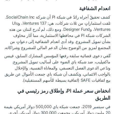
انعدام الشفافية
كشف تحقيقٌ أجراه رائدٌ في شبكة PI أن شركة SocialChain Inc.
تلقت استثماراتٍ من ثلاث شركات، هي: 137 Ventures، وUlu
Ventures، وDesigner Fund. ومع ذلك، لم تُدرج اثنتان من هذه
الشركات شبكة PI في محافظها الاستثمارية، مما أثار مخاوف
بشأن تمويل المشروع. وقد أدى انعدام الشفافية إلى دعواتٍ من
المجتمع لمزيدٍ من الوضوح بشأن الدعم المالي للمشروع وشراكاته.
تُلقي دعوى قضائية سابقة رفعها المؤسس المشارك السابق، فينس
ماكفيليب، ضد شبكة باي الضوء على أساليب تمويل المشروع.
وتدّعي الدعوى الفصل التعسفي، والمعاناة النفسية، والإخلال
بالواجب الائتماني، وتكشف أن شبكة باي جمعت الأموال عن طريق
بيع اتفاقيات SAFE (اتفاقية بسيطة للأسهم المستقبلية).
انخفاض سعر عملة PI، وإطلاق رمز رئيسي في
الطريق
في سبتمبر 2019، جمعت شبكة باي 500,000 دولار أمريكي بقيمة
20 مليون دولار أمريكي، وجمعت 300,000 دولار أمريكي أخرى