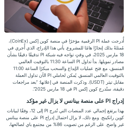
أُدرجت عملة PI الرقمية مؤخرًا في منصة كوين إكس (CoinEx)،
مُمثلةً بذلك إنجازًا هامًا للمشروع. يأتي هذا الإدراج، الذي أُجري في
18 مارس 2025، في وقتٍ تواجه فيه شبكة PI تدقيقًا دقيقًا بشأن
مصادر تمويلها. بدأ تداول PI الساعة 11:30 بالتوقيت العالمي
المنسق، مع فتح عمليات الإيداع والسحب مبكرًا الساعة 11:00
بالتوقيت العالمي المنسق. يُمكن لحاملي PI الآن تداول العملة
مقابل تيثر (USDT). وذكرت المنصة في إعلانها: “بعد مراجعات
دقيقة، ستُدرج كوين إكس Pi في 18 مارس 2025”.
إدراج PI على منصة بينانس لا يزال غير مؤكد
بهذا يرتفع إجمالي عدد المنصات التي تُدرج PI إلى 12، وفقًا لبيانات
كوين رانكينج. ومع ذلك، لا يزال احتمال إدراج PI على منصة بينانس
غير واضح. على الرغم من تصويت 86% من مجتمع باي لصالحها،