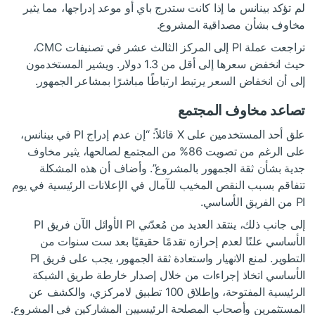
لم تؤكد بينانس ما إذا كانت ستدرج باي أو موعد إدراجها، مما يثير
مخاوف بشأن مصداقية المشروع.
تراجعت عملة PI إلى المركز الثالث عشر في تصنيفات CMC،
حيث انخفض سعرها إلى أقل من 1.3 دولار. ويشير المستخدمون
إلى أن انخفاض السعر يرتبط ارتباطًا مباشرًا بمشاعر الجمهور.
تصاعد مخاوف المجتمع
علق أحد المستخدمين على X قائلاً: “إن عدم إدراج PI في بينانس،
على الرغم من تصويت 86% من المجتمع لصالحها، يثير مخاوف
جدية بشأن ثقة الجمهور بالمشروع”. وأضاف أن هذه المشكلة
تتفاقم بسبب النقص المخيب للآمال في الإعلانات الرئيسية في يوم
PI من الفريق الأساسي.
إلى جانب ذلك، ينتقد العديد من مُعدّني PI الأوائل الآن فريق PI
الأساسي علنًا لعدم إحرازه تقدمًا حقيقيًا بعد ست سنوات من
التطوير. لمنع الانهيار واستعادة ثقة الجمهور، يجب على فريق PI
الأساسي اتخاذ إجراءات من خلال إصدار خارطة طريق الشبكة
الرئيسية المفتوحة، وإطلاق 100 تطبيق لامركزي، والكشف عن
المستثمرين وأصحاب المصلحة الرئيسيين المشاركين في المشروع.