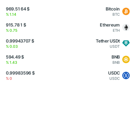
$ 64 969.51
Bitcoin
1.14 %
BTC
$ 1 915.78
Ethereum
0.75 %
ETH
$ 0.99943707
Tether USDt
0.03 %
USDT
$ 594.49
BNB
1.43 %
BNB
$ 0.99983596
USDC
0 %
USDC