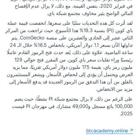
في فبراير 2020، بنفس القيمة. مع ذلك، لا يزال عدم الإفصاح
المالي الواضح يثير مخاوف مجتمع شبكة باي.
لقد أثرت كل هذه التحديات سلبًا على سعرها. انخفضت قيمة عملة
باي كوين (PI) بنسبة 19.3% هذا الأسبوع، حيث تراجعت من المركز
الثاني عشر إلى الحادي والعشرين على منصة CoinGecko. يتم
تداولها الآن بسعر 1.1 دولار أمريكي، بانخفاض 16.5% خلال الـ 24
ساعة الماضية. علاوة على ذلك، يُعد حدث فتح الرموز القادم عاملًا
رئيسيًا وراء تقلبات سعر باي كوين. من المقرر فتح حوالي 129
مليون رمز باي، بقيمة 175 مليون دولار أمريكي تقريبًا، مما يزيد
العرض ويحتمل أن يؤدي إلى انخفاض الأسعار. ويشعر المستثمرون
بالقلق من أن هذا التدفق من الرموز الجديدة قد يدفع الأسعار إلى
مزيد من الانخفاض.
على الرغم من ذلك، لا يزال مجتمع شبكة PI نشطًا، حيث يضم
100,000 بائع مسجل و49,000 مشارك في مهرجان PI فيست
2025.
btcacademy.online