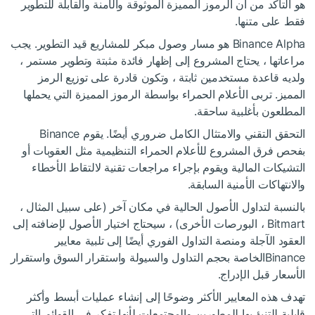
هو التأكد من أن الرموز المميزة الموثوقة والآمنة والقابلة للتطوير
فقط على متنها.
Binance Alpha هو مسار وصول مبكر للمشاريع قيد التطوير. يجب
مراعاتها ، يحتاج المشروع إلى إظهار فائدة مثبتة وتطوير مستمر ،
ولديه قاعدة مستخدمين ثابتة ، وتكون قادرة على توزيع الرمز
المميز. تربى الأعلام الحمراء بواسطة الرموز المميزة التي يحملها
المطلعون بأغلبية ساحقة.
التحقق التقني والامتثال الكامل ضروري أيضًا. يقوم Binance
بفحص فرق المشروع للأعلام الحمراء التنظيمية مثل العقوبات أو
التشيكات المالية ويقوم بإجراء مراجعات تقنية لالتقاط الأخطاء
والانتهاكات الأمنية السابقة.
بالنسبة لتداول الأصول الحالية في مكان آخر (على سبيل المثال ،
Bitmart ، البورصات الأخرى) ، سيحتاج اختيار الأصول لإضافته إلى
العقود الآجلة ومنصة التداول الفوري أيضًا إلى تلبية معايير
Binanceالخاصة بحجم التداول والسيولة واستقرار السوق واستقرار
الأسعار قبل الإدراج.
تهدف هذه المعايير الأكثر وضوحًا إلى إنشاء عمليات أبسط وأكثر
قابلية للتنبؤ بها للمطورين والمجتمعات لأنها تفكر في القوائم التي