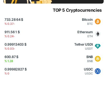
TOP 5 Cryptocurrencies
$ 64 733.28
Bitcoin
-0.37 %
BTC
$ 1 911.56
Ethereum
-0.24 %
ETH
$ 0.99913403
Tether USDt
-0.03 %
USDT
$ 600.87
BNB
1.28 %
BNB
$ 0.99982827
USDC
0 %
USDC