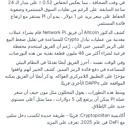
في وقت الصحافة ، مما يعكس انخفاض 0.52 ٪ على مدار الـ 24
ساعة السابقة. على الرغم من تقلبات السوق المستمرة وصعوبة
الحفاظ على سعر يزيد عن 1 دولار ، يبدو أن PI يستقر مع ارتفاع
فائدة المستثمر.
كشف الدكتور Altcoin أن فريق Network Pi قام بشراء عملات
معدنية من عمليات تبادل Crypto للمساعدة في تقليل ضغط البيع
على الرمز المميز. حتى الآن ، زُعم أن الفريق استخدم محفظة
فرعية لشراء أكثر من 48 مليون قطعة نقدية من هذه البورصات.
وفي الوقت نفسه ، أحرز الفريق أيضًا تقدمًا في النظام البيئي
للمساعدة في دفع فائدة الرمز المميز. كشف الخبير أنهم وافقوا
مؤخرًا على التطبيق اللامركزي الفواكه. وذكر أيضًا أن الفريق يمكنه
الموافقة على DAPPs الأخرى قريبًا.
وسط هذه التطورات ، يقول المحللون مثل مون جيف أن سعر
عملة PI يمكن أن يرتفع إلى 5 دولارات ، مما يمثل أعلى مستوى
جديد على الإطلاق.
أكاديمية Cryptopolitan: قريبًا - طريقة جديدة لكسب دخل سلبي
مع DeFi في عام 2025. تعرف على المزيد