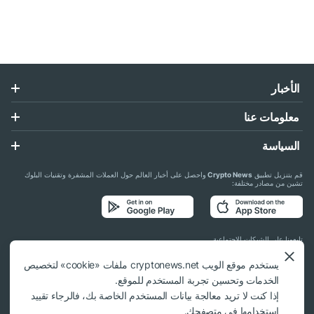
الأخبار
معلومات عنا
السياسة
قم بتنزيل تطبيق
Crypto News
واحصل على أخبار العالم حول العملات المشفرة وتقنيات البلوك
تشين من مصادر مختلفة:
تابعونا على الشبكات الاجتماعية
يستخدم موقع الويب cryptonews.net ملفات «cookie» لتخصيص
الخدمات وتحسين تجربة المستخدم للموقع.
إذا كنت لا تريد معالجة بيانات المستخدم الخاصة بك، فالرجاء تقييد
استخدامها في متصفحك.
© 2018 - 2026 Crypto News. عند استخدام المواد، يلزم الارتباط بـ cryptonews.net.