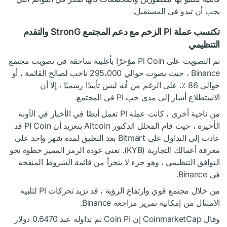
يجب أن تبدو في المستقبل.
تكتسب عملة PI الزخم مع دعم المجتمع StronG والتقدم
التنظيمي
تم التصويت على Pi Coin مؤخرًا بأغلبية ساحقة في تصويت مجتمع
Binance ، حيث يصوت حوالي 295،000 ناخب لصالح القائمة ، أو
حوالي 86 ٪. على الرغم من أنه ليس تأييدًا رسميًا ، إلا أن
الاستطلاع أشار إلى مدى حب PI في المجتمع.
من ناحية أخرى ، كانت عملة PI تعمل أيضًا في الأخبار في الآونة
الأخيرة ، حيث قام المحلل الدكتور Altcoin بتغريد أن PI Coin قد
عادت إلى التداول على Bitmart بعد التعليق لمدة شهر واحد على
معرفة أعمالك التجارية (KYB). تعني عودة الرمز المميز خطوة نحو
التوافق التنظيمي ، وهو جزء لا يتجزأ من قائمة الشروط المنقحة
في Binance.
من خلال مجتمع قوي وارتفاع الرؤية ، قد تزيد تحركات PI لتلبية
الامتثال من إمكانية تمرير مراجعة Binance.
وقال CoinmarketCap إن Coin Pi تم تداوله عند 0.6470 دولار