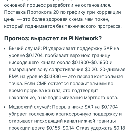
основной процесс разработки не остановился.
Поставка Протокола 20 по графику при коррекции
цены — это более здоровая схема, чем токен,
который поднимается без технического прогресса.
Прогноз: вырастет ли Pi Network?
Бычий случай: PI удерживает поддержку SAR на
уровне $0.1704, пробивает верхнюю границу
нисходящего канала около $0.1900–$0.1950 и
возвращает зону сопротивления $0.20. 20-дневная
EMA на уровне $0.1836 — это первая контрольная
точка. Если CMF остаётся положительным во
время прорыва канала, это подтвердит
накопление, а не подпрыгивания мёртвого кота.
Медвежий случай: Прорыв ниже SAR на $0.1704
убирает последнюю краткосрочную поддержку и
открывает нисходящий канал нижней границы
проекции возле $0.155–$0.14. Отказ удержать $0.18