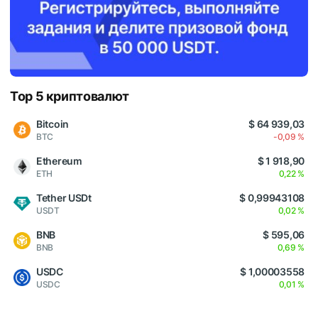
Top 5 криптовалют
Bitcoin
$ 64 939,03
BTC
-0,09 %
Ethereum
$ 1 918,90
ETH
0,22 %
Tether USDt
$ 0,99943108
USDT
0,02 %
BNB
$ 595,06
BNB
0,69 %
USDC
$ 1,00003558
USDC
0,01 %