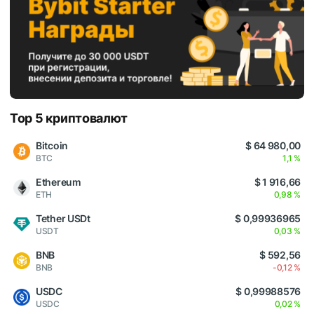
Top 5 криптовалют
Bitcoin
$ 64 980,00
BTC
1,1 %
Ethereum
$ 1 916,66
ETH
0,98 %
Tether USDt
$ 0,99936965
USDT
0,03 %
BNB
$ 592,56
BNB
-0,12 %
USDC
$ 0,99988576
USDC
0,02 %