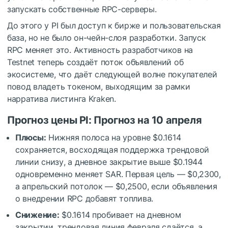
запускать собственные RPC-серверы.
До этого у PI был доступ к бирже и пользовательская
база, но не было он-чейн-слоя разработки. Запуск
RPC меняет это. Активность разработчиков на
Testnet теперь создаёт поток объявлений об
экосистеме, что даёт следующей волне покупателей
повод владеть токеном, выходящим за рамки
нарратива листинга Kraken.
Прогноз цены PI: Прогноз на 10 апреля
Плюсы:
Нижняя полоса на уровне $0.1614
сохраняется, восходящая поддержка трендовой
линии снизу, а дневное закрытие выше $0.1944
одновременно меняет SAR. Первая цель — $0,2300,
а апрельский потолок — $0,2500, если объявления
о внедрении RPC добавят топлива.
Снижение:
$0.1614 пробивает на дневном
закрытии, трендовая линия февраля сдаётся, а