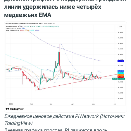
линии удержилась ниже четырёх
медвежьих EMA
Ежедневное ценовое действие Pi Network (Источник:
TradingView)
Дневная графика простая. PI движется вдоль