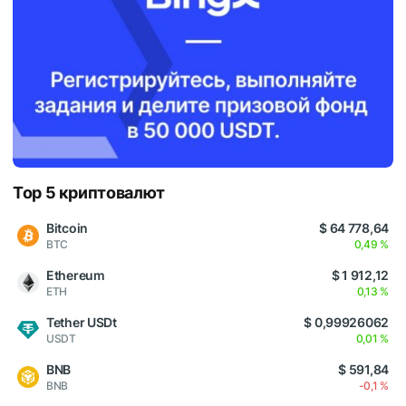
Top 5 криптовалют
Bitcoin
$ 64 778,64
BTC
0,49 %
Ethereum
$ 1 912,12
ETH
0,13 %
Tether USDt
$ 0,99926062
USDT
0,01 %
BNB
$ 591,84
BNB
-0,1 %