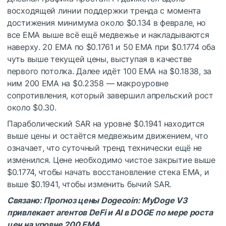
восходящей линии поддержки тренда с момента
достижения минимума около $0.134 в феврале, но
все EMA выше всё ещё медвежье и накладываются
наверху. 20 EMA по $0.1761 и 50 EMA при $0.1774 оба
чуть выше текущей цены, выступая в качестве
первого потолка. Далее идёт 100 EMA на $0.1838, за
ним 200 EMA на $0.2358 — макроуровне
сопротивления, который завершил апрельский рост
около $0.30.
Параболический SAR на уровне $0.1941 находится
выше цены и остаётся медвежьим движением, что
означает, что суточный тренд технически ещё не
изменился. Цене необходимо чистое закрытие выше
$0.1774, чтобы начать восстановление стека EMA, и
выше $0.1941, чтобы изменить бычий SAR.
Связано: Прогноз цены Dogecoin: MyDoge V3
привлекает агентов DeFi и AI в DOGE по мере роста
цен на уровне 200 EMA