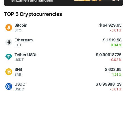
TOP 5 Cryptocurrencies
Bitcoin
$ 64 929.95
BTC
-0.01 %
Ethereum
$ 1 919.58
ETH
0.04 %
Tether USDt
$ 0.99918725
USDT
-0.02 %
BNB
$ 603.85
BNB
1.51 %
USDC
$ 0.99988129
USDC
-0.01 %