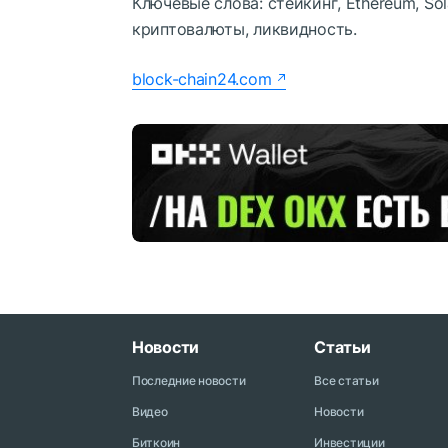
Ключевые слова:
стейкинг, Ethereum, So
криптовалюты, ликвидность.
block-chain24.com
Новости
Статьи
Последние новости
Все статьи
Видео
Новости
Биткоин
Инвестиции