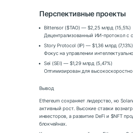
Перспективные проекты
Bittensor (
$TAO
)
— $2,25 млрд (15,5%)
Децентрализованный ИИ-протокол с 
Story Protocol (IP)
— $1,36 млрд (7,13%)
Фокус на управлении интеллектуальн
Sei (SEI)
— $1,29 млрд (5,47%)
Оптимизирован для высокоскоростной
Вывод
Ethereum сохраняет лидерство, но
Solan
активный рост. Высокие ставки вознагр
инвесторов, а развитие DeFi и
$NFT
прод
блокчейнах.