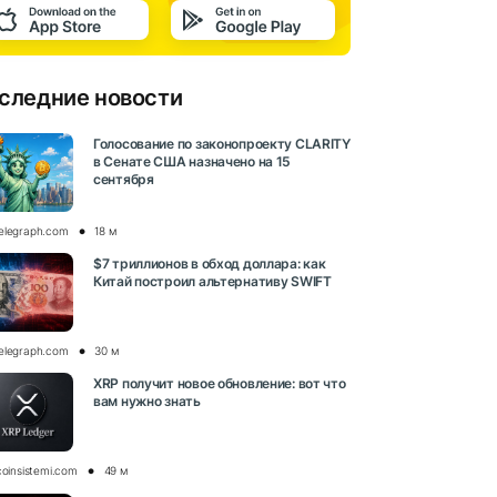
следние новости
Голосование по законопроекту CLARITY
в Сенате США назначено на 15
сентября
elegraph.com
18 м
$7 триллионов в обход доллара: как
Китай построил альтернативу SWIFT
elegraph.com
30 м
XRP получит новое обновление: вот что
вам нужно знать
coinsistemi.com
49 м