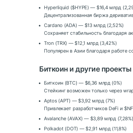
Hyperliquid (
$HYPE
)
— $16,4 млрд (2,2
Децентрализованная биржа дериватив
Cardano (ADA)
— $13 млрд (2,52%)
Сохраняет стабильность благодаря а
Tron (TRX)
— $12,1 млрд (3,42%)
Популярен в Азии благодаря работе с
Биткоин и другие проекты
Биткоин (BTC)
— $6,36 млрд (0%)
Стейкинг возможен только через wrap
Aptos (APT)
— $3,92 млрд (7%)
Привлекает разработчиков DeFi и
$NF
Avalanche (AVAX)
— $3,89 млрд (7,28%
Polkadot (DOT)
— $2,91 млрд (11,8%)