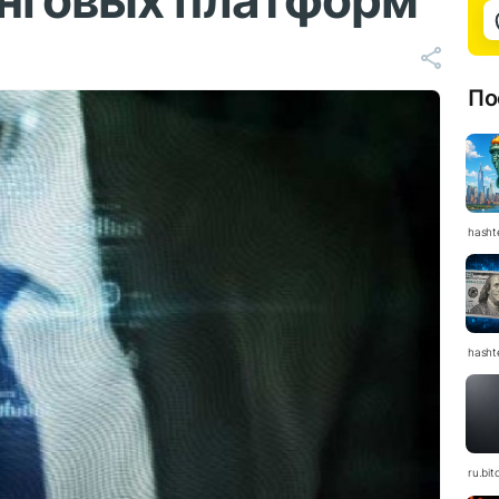
инговых платформ
По
hasht
hasht
ru.bit