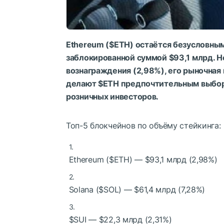
Ethereum (
$ETH
)
остаётся безусловным
заблокированной суммой $93,1 млрд
. 
вознаграждения (2,98%)
, его рыночна
делают
$ETH
предпочтительным выборо
розничных инвесторов.
Топ-5 блокчейнов по объёму стейкинга:
Ethereum (
$ETH
)
— $93,1 млрд (2,98%)
Solana (
$SOL
)
— $61,4 млрд (7,28%)
$SUI
— $22,3 млрд (2,31%)