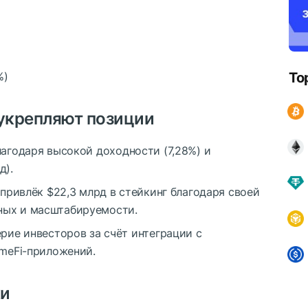
%)
To
укрепляют позиции
агодаря высокой доходности (7,28%) и
д).
е привлёк
$22,3 млрд
в стейкинг благодаря своей
ных
и масштабируемости.
рие инвесторов за счёт интеграции с
ameFi-приложений.
ки