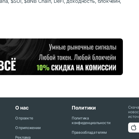
lana,
$SUI
,
$BNB
Chain, DeFi, доходность, блокчейн,
О нас
Политики
Скач
новос
источ
О проекте
Политика
конфиденциальности
О приложении
Правообладателям
Реклама