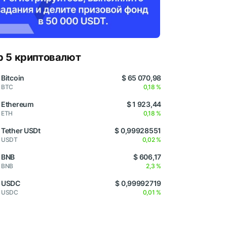
p 5 криптовалют
Bitcoin
$ 65 070,98
BTC
0,18 %
Ethereum
$ 1 923,44
ETH
0,18 %
Tether USDt
$ 0,99928551
USDT
0,02 %
BNB
$ 606,17
BNB
2,3 %
USDC
$ 0,99992719
USDC
0,01 %