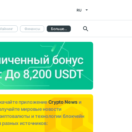
RU
Майнинг
Финансы
Больше...
качайте приложение
Crypto News
и
олучайте мировые новости
риптовалюты и технологии блокчейн
з разных источников: