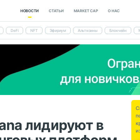
НОВОСТИ
СТАТЬИ
MARKET CAP
О НАС
DeFi
NFT
Эфириум
Альткоины
Блокчейн
С
п
lana лидируют в
к
и