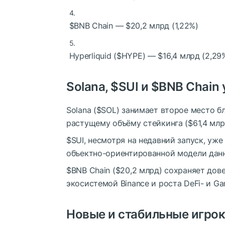
$BNB
Chain
— $20,2 млрд (1,22%)
Hyperliquid (
$HYPE
)
— $16,4 млрд (2,29
Solana,
$SUI
и
$BNB
Chain 
Solana (
$SOL
)
занимает второе место бл
растущему объёму стейкинга ($61,4 млр
$SUI
, несмотря на недавний запуск, уж
объектно-ориентированной модели дан
$BNB
Chain
($20,2 млрд) сохраняет дове
экосистемой Binance и роста DeFi- и G
Новые и стабильные игро