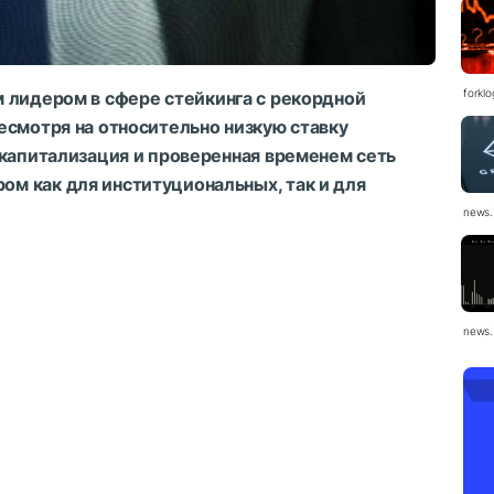
forkl
 лидером в сфере стейкинга с рекордной
Несмотря на относительно
низкую ставку
я капитализация и проверенная временем сеть
м как для институциональных, так и для
news.
news.