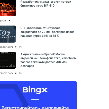
Разработчик указал на риск потери
биткоинов из-за BIP-110
og.com
1 ч
ETF «Chainlink» от Grayscale
сократился до 72 млн долларов после
падения курса LINK на 18 %
bitcoin.com
1 ч
Акции компании SpaceX Маска
выросли на 6% на фоне того, как объем
торгов токенами достиг 700 млн
долларов
bitcoin.com
1 ч