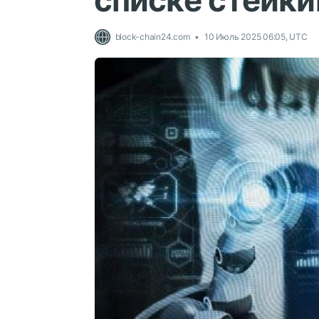
списке стейк
block-chain24.com
10 Июль 2025 06:05, UTC