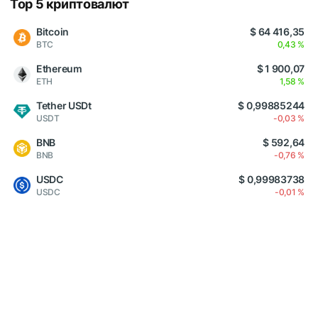
Top 5 криптовалют
Bitcoin
$ 64 416,35
BTC
0,43 %
Ethereum
$ 1 900,07
ETH
1,58 %
Tether USDt
$ 0,99885244
USDT
-0,03 %
BNB
$ 592,64
BNB
-0,76 %
USDC
$ 0,99983738
USDC
-0,01 %