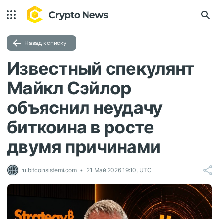
Назад к списку
Известный спекулянт
Майкл Сэйлор
объяснил неудачу
биткоина в росте
двумя причинами
ru.bitcoinsistemi.com
21 Май 2026 19:10, UTC