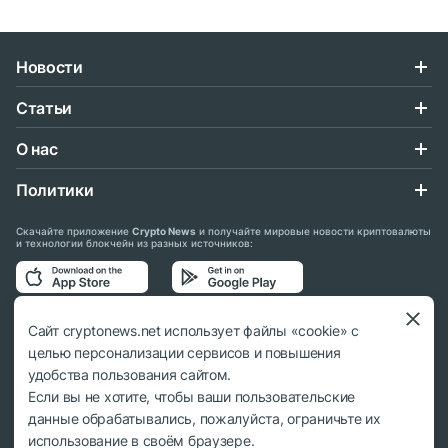
Новости
Статьи
О нас
Политики
Скачайте приложение
Crypto News
и получайте мировые новости криптовалюты
и технологии блокчейн из разных источников:
Подписывайтесь на нас в социальных сетях:
Сайт cryptonews.net использует файлы «cookie» с
целью персонализации сервисов и повышения
удобства пользования сайтом.
Если вы не хотите, чтобы ваши пользовательские
данные обрабатывались, пожалуйста, ограничьте их
© 2018 - 2026 Crypto News. При использовании материалов ссылка на
использование в своём браузере.
cryptonews.net обязательна.