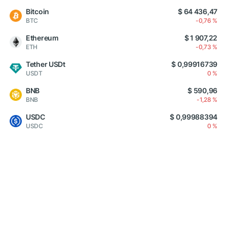
Bitcoin
$ 64 436,47
BTC
-0,76 %
Ethereum
$ 1 907,22
ETH
-0,73 %
Tether USDt
$ 0,99916739
USDT
0 %
BNB
$ 590,96
BNB
-1,28 %
USDC
$ 0,99988394
USDC
0 %