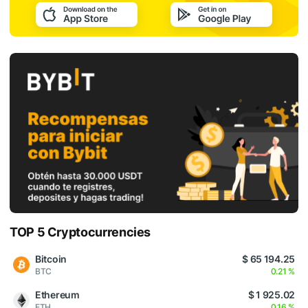
TOP 5 Cryptocurrencies
Bitcoin
$ 65 194.25
BTC
0.21 %
Ethereum
$ 1 925.02
ETH
0.16 %