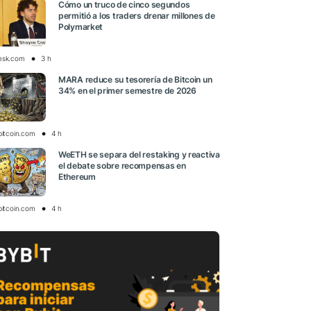
Cómo un truco de cinco segundos
permitió a los traders drenar millones de
Polymarket
esk.com
3 h
MARA reduce su tesorería de Bitcoin un
34% en el primer semestre de 2026
bitcoin.com
4 h
WeETH se separa del restaking y reactiva
el debate sobre recompensas en
Ethereum
bitcoin.com
4 h