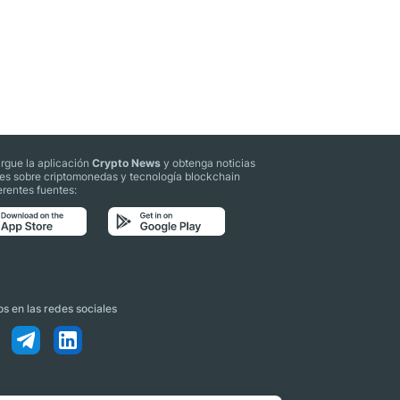
rgue la aplicación
Crypto News
y obtenga noticias
les sobre criptomonedas y tecnología blockchain
erentes fuentes:
s en las redes sociales