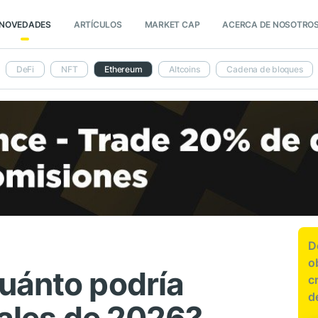
NOVEDADES
ARTÍCULOS
MARKET CAP
ACERCA DE NOSOTRO
DeFi
NFT
Ethereum
Altcoins
Cadena de bloques
D
o
uánto podría
c
d