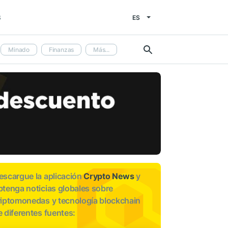
ES
S
Minado
Finanzas
Más...
escargue la aplicación
Crypto News
y
btenga noticias globales sobre
riptomonedas y tecnología blockchain
e diferentes fuentes: