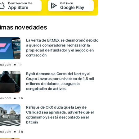
timas novedades
La venta de BitMEX se desmoronó debido
a que los compradores rechazaron la
propiedad del fundador y el negocio en
contracción
esk.com
1 h
Bybit demanda a Corea del Norte y al
Grupo Lazarus por un hackeo de 1.5 mil
millones de dólares, asegura la
congelación de activos
esk.com
2 h
Rafique de OKX duda que la Ley de
Claridad sea aprobada, advierte que el
optimismo ya está descontado en el
bitcoin
esk.com
3 h