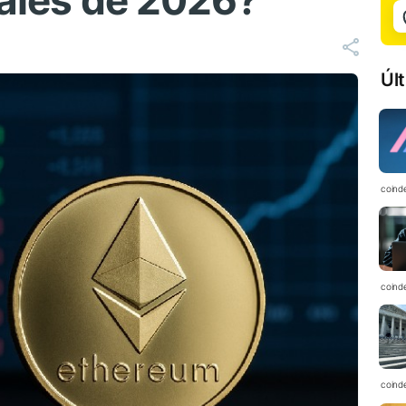
nales de 2026?
Úl
coind
coind
coind