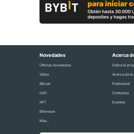
Novedades
Acerca d
Últimas novedades
Sobre el pro
Video
Acerca de la 
Bitcoin
Publicidad
DeFi
Contactos
NFT
Eventos
Ethereum
Más...