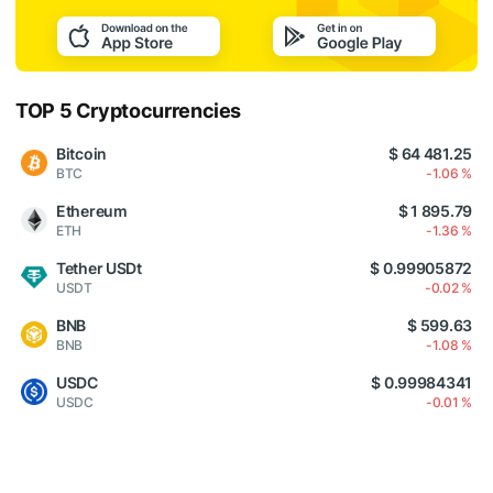
TOP 5 Cryptocurrencies
Bitcoin
$ 64 481.25
BTC
-1.06 %
Ethereum
$ 1 895.79
ETH
-1.36 %
Tether USDt
$ 0.99905872
USDT
-0.02 %
BNB
$ 599.63
BNB
-1.08 %
USDC
$ 0.99984341
USDC
-0.01 %