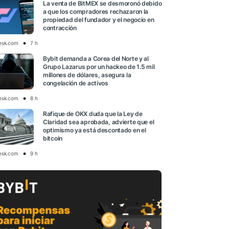
La venta de BitMEX se desmoronó debido
a que los compradores rechazaron la
propiedad del fundador y el negocio en
contracción
esk.com
7 h
Bybit demanda a Corea del Norte y al
Grupo Lazarus por un hackeo de 1.5 mil
millones de dólares, asegura la
congelación de activos
esk.com
8 h
Rafique de OKX duda que la Ley de
Claridad sea aprobada, advierte que el
optimismo ya está descontado en el
bitcoin
esk.com
9 h