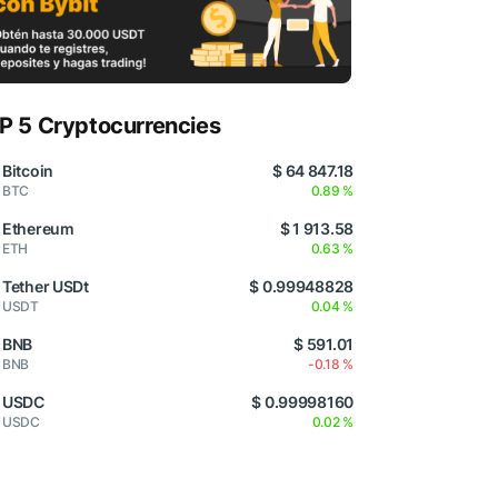
P 5 Cryptocurrencies
Bitcoin
$ 64 847.18
BTC
0.89 %
Ethereum
$ 1 913.58
ETH
0.63 %
Tether USDt
$ 0.99948828
USDT
0.04 %
BNB
$ 591.01
BNB
-0.18 %
USDC
$ 0.99998160
USDC
0.02 %