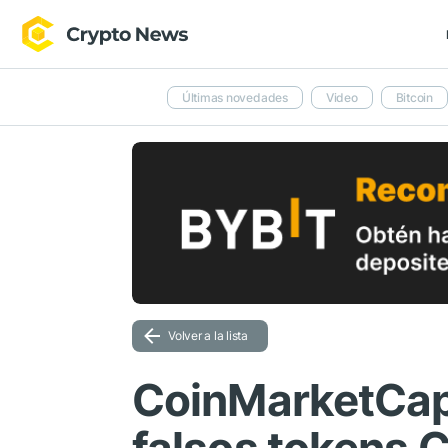
Últimas novedades
Video
Bitcoin
Volver a la lista
CoinMarketCap 