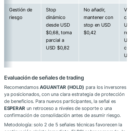
Gestión de
Stop
No añadir,
Ven
riesgo
dinámico
mantener con
cie
desde USD
stop en USD
US
$0,68, toma
$0,42
ree
parcial a
US
USD $0,82
con
US
Evaluación de señales de trading
Recomendamos
AGUANTAR (HOLD)
para los inversores
ya posicionados, con una clara estrategia de protección
de beneficios. Para nuevos participantes, la señal es
ESPERAR
un retroceso a niveles de soporte o una
confirmación de consolidación antes de asumir riesgo.
Metodología: solo 2 de 5 señales técnicas favorecen la