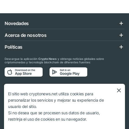
Novedades
Acerca de nosotros
Políticas
Descargue la aplicación
Crypto News
y obtenga noticias globales sobre
criptomonedas y tecnología blockchain de diferentes fuentes:
Síganos en las redes sociales
El sitio web cryptonews.net utiliza cookies para
personalizar los servicios y mejorar su experiencia de
usuario del sitio.
Si no desea que se procesen sus datos de usuario,
© 2018 - 2026 Crypto News. Al usar los materiales no es obligatorio citar a
restrinja el uso de cookies en su navegador.
cryptonews.net.