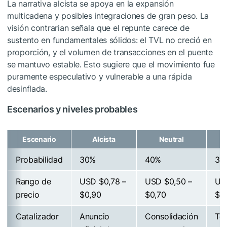
La narrativa alcista se apoya en la expansión
multicadena y posibles integraciones de gran peso. La
visión contrarian señala que el repunte carece de
sustento en fundamentales sólidos: el TVL no creció en
proporción, y el volumen de transacciones en el puente
se mantuvo estable. Esto sugiere que el movimiento fue
puramente especulativo y vulnerable a una rápida
desinflada.
Escenarios y niveles probables
Escenario
Alcista
Neutral
Probabilidad
30%
40%
30
Rango de
USD $0,78 –
USD $0,50 –
US
precio
$0,90
$0,70
$0
Catalizador
Anuncio
Consolidación
To