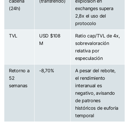
cadena
(transferido)
explosión en
(24h)
exchanges supera
2,8x el uso del
protocolo
TVL
USD $108
Ratio cap/TVL de 4x,
M
sobrevaloración
relativa por
especulación
Retorno a
-8,70%
A pesar del rebote,
52
el rendimiento
semanas
interanual es
negativo, avisando
de patrones
históricos de euforia
temporal