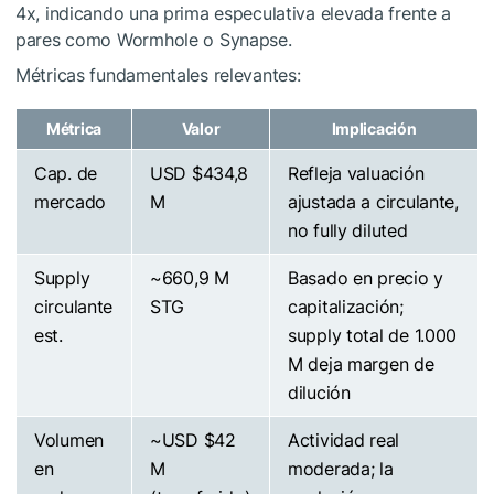
4x, indicando una prima especulativa elevada frente a
pares como Wormhole o Synapse.
Métricas fundamentales relevantes:
Métrica
Valor
Implicación
Cap. de
USD $434,8
Refleja valuación
mercado
M
ajustada a circulante,
no fully diluted
Supply
~660,9 M
Basado en precio y
circulante
STG
capitalización;
est.
supply total de 1.000
M deja margen de
dilución
Volumen
~USD $42
Actividad real
en
M
moderada; la