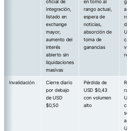
oficial de
en torno al
ga
integración,
rango actual,
ace
listado en
espera de
ro
exchange
noticias,
de
mayor,
absorción de
US
aumento del
toma de
caí
interés
ganancias
vo
abierto sin
rel
liquidaciones
masivas
Invalidación
Cierre diario
Pérdida de
Re
por debajo
USD $0,43
ráp
de USD
con volumen
US
$0,50
alto
cie
se
arr
US