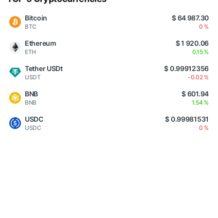
Bitcoin
$ 64 987.30
BTC
0 %
Ethereum
$ 1 920.06
ETH
0.15 %
Tether USDt
$ 0.99912356
USDT
-0.02 %
BNB
$ 601.94
BNB
1.54 %
USDC
$ 0.99981531
USDC
0 %