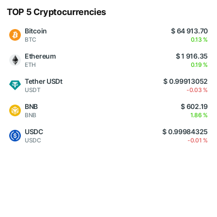
TOP 5 Cryptocurrencies
Bitcoin
$ 64 913.70
BTC
0.13 %
Ethereum
$ 1 916.35
ETH
0.19 %
Tether USDt
$ 0.99913052
USDT
-0.03 %
BNB
$ 602.19
BNB
1.86 %
USDC
$ 0.99984325
USDC
-0.01 %