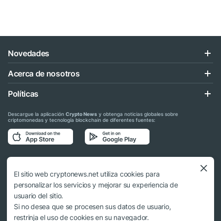
Novedades
Acerca de nosotros
Políticas
Descargue la aplicación
Crypto News
y obtenga noticias globales sobre
criptomonedas y tecnología blockchain de diferentes fuentes:
Síganos en las redes sociales
El sitio web cryptonews.net utiliza cookies para
personalizar los servicios y mejorar su experiencia de
usuario del sitio.
Si no desea que se procesen sus datos de usuario,
© 2018 - 2026 Crypto News. Al usar los materiales no es obligatorio citar a
restrinja el uso de cookies en su navegador.
cryptonews.net.