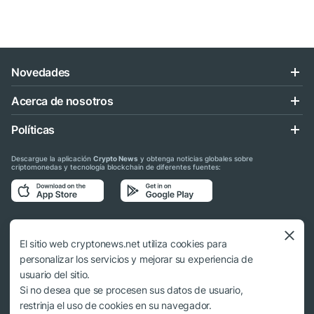
Novedades
Acerca de nosotros
Políticas
Descargue la aplicación
Crypto News
y obtenga noticias globales sobre
criptomonedas y tecnología blockchain de diferentes fuentes:
Síganos en las redes sociales
El sitio web cryptonews.net utiliza cookies para
personalizar los servicios y mejorar su experiencia de
usuario del sitio.
Si no desea que se procesen sus datos de usuario,
© 2018 - 2026 Crypto News. Al usar los materiales no es obligatorio citar a
restrinja el uso de cookies en su navegador.
cryptonews.net.