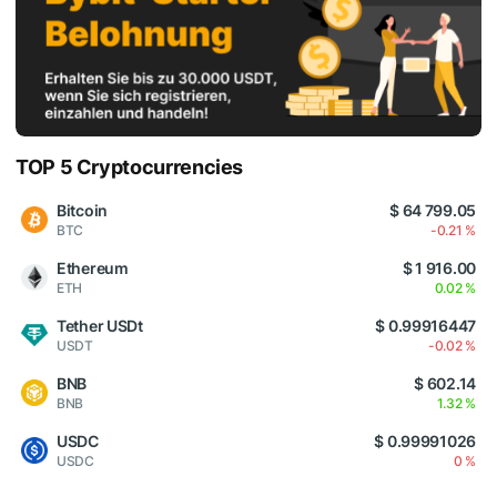
TOP 5 Cryptocurrencies
Bitcoin
$ 64 799.05
BTC
-0.21 %
Ethereum
$ 1 916.00
ETH
0.02 %
Tether USDt
$ 0.99916447
USDT
-0.02 %
BNB
$ 602.14
BNB
1.32 %
USDC
$ 0.99991026
USDC
0 %