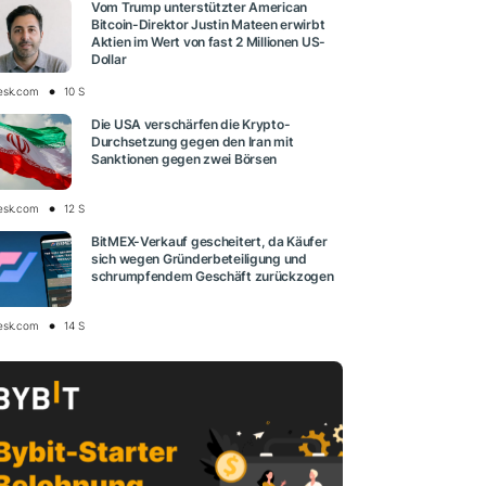
Vom Trump unterstützter American
Bitcoin-Direktor Justin Mateen erwirbt
Aktien im Wert von fast 2 Millionen US-
Dollar
esk.com
10 S
Die USA verschärfen die Krypto-
Durchsetzung gegen den Iran mit
Sanktionen gegen zwei Börsen
esk.com
12 S
BitMEX-Verkauf gescheitert, da Käufer
sich wegen Gründerbeteiligung und
schrumpfendem Geschäft zurückzogen
esk.com
14 S