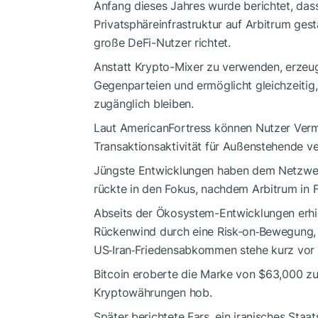
Anfang dieses Jahres wurde berichtet, das
Privatsphäreinfrastruktur auf Arbitrum gesta
große DeFi-Nutzer richtet.
Anstatt Krypto-Mixer zu verwenden, erzeu
Gegenparteien und ermöglicht gleichzeitig,
zugänglich bleiben.
Laut AmericanFortress können Nutzer Ve
Transaktionsaktivität für Außenstehende ve
Jüngste Entwicklungen haben dem Netzwerk
rückte in den Fokus, nachdem Arbitrum in
Abseits der Ökosystem-Entwicklungen erhie
Rückenwind durch eine Risk-on‑Bewegung, 
US‑Iran‑Friedensabkommen stehe kurz vor
Bitcoin eroberte die Marke von $63,000 z
Kryptowährungen hob.
Später berichtete Fars, ein iranisches Sta