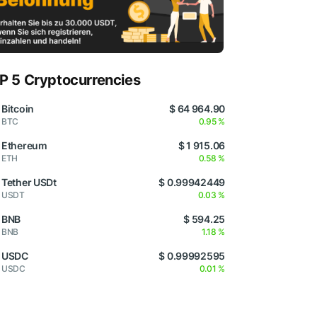
P 5 Cryptocurrencies
Bitcoin
$ 64 964.90
BTC
0.95 %
Ethereum
$ 1 915.06
ETH
0.58 %
Tether USDt
$ 0.99942449
USDT
0.03 %
BNB
$ 594.25
BNB
1.18 %
USDC
$ 0.99992595
USDC
0.01 %