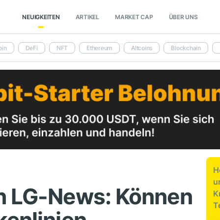
NEUIGKEITEN
ARTIKEL
MARKET CAP
ÜBER UNS
oin
DeFi
NFT
Ethereum
Altcoins
Blockchain
H
u
ch LG-News: Können
K
T