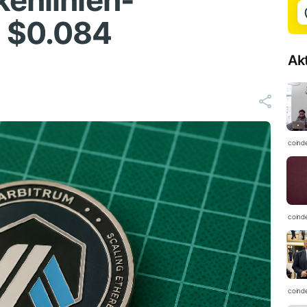
kenlinien-
i $0.084
Ak
coind
coind
coind