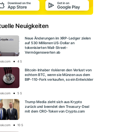
tuelle Neuigkeiten
Neue Änderungen im XRP-Ledger zielen
auf 530 Millionen US-Dollar an
tokenisierten Wall-Street-
Vermögenswerten ab
esk.com
4 S
Bitcoin-Inhaber riskieren den Verlust von
echtem BTC, wenn sie Münzen aus dem
BIP-110-Fork verkaufen, so ein Entwickler
esk.com
5 S
Trump Media zieht sich aus Krypto
zurück und beendet den Treasury-Deal
mit dem CRO-Token von Crypto.com
esk.com
10 S