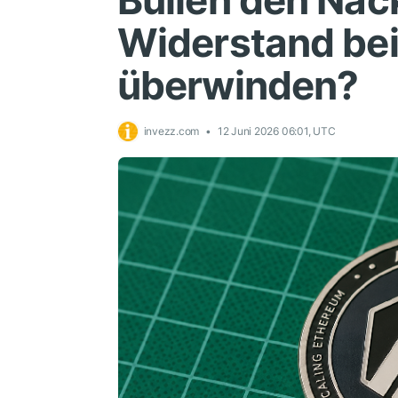
Bullen den Nac
Widerstand be
überwinden?
invezz.com
12 Juni 2026 06:01, UTC