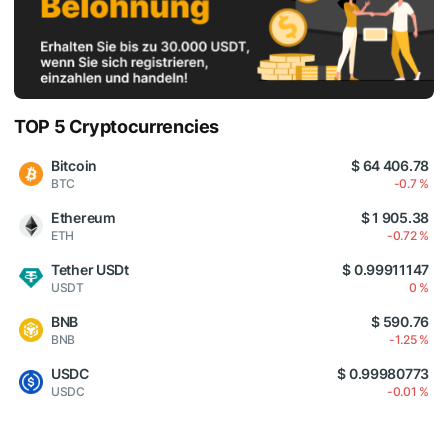
TOP 5 Cryptocurrencies
Bitcoin
$ 64 406.78
BTC
-0.7 %
Ethereum
$ 1 905.38
ETH
-0.72 %
Tether USDt
$ 0.99911147
USDT
0 %
BNB
$ 590.76
BNB
-1.25 %
USDC
$ 0.99980773
USDC
-0.01 %