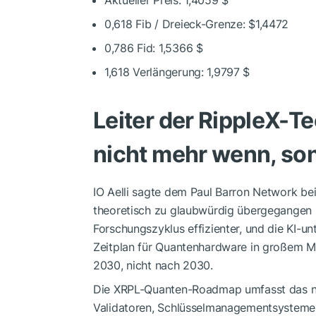
0,618 Fib / Dreieck-Grenze: $1,4472
0,786 Fid: 1,5366 $
1,618 Verlängerung: 1,9797 $
Leiter der RippleX-T
nicht mehr wenn, so
IO Aelli sagte dem Paul Barron Network be
theoretisch zu glaubwürdig übergegangen s
Forschungszyklus effizienter, und die KI-un
Zeitplan für Quantenhardware in großem Maß
2030, nicht nach 2030.
Die XRPL-Quanten-Roadmap umfasst das näc
Validatoren, Schlüsselmanagementsystemen