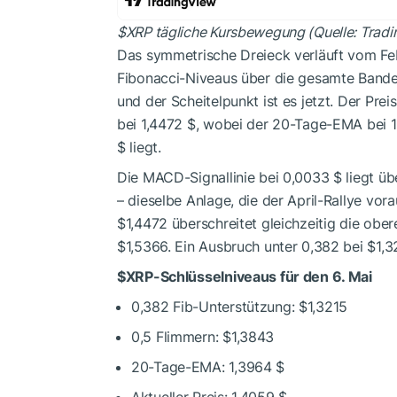
$XRP
tägliche Kursbewegung (Quelle: Trad
Das symmetrische Dreieck verläuft vom Febr
Fibonacci-Niveaus über die gesamte Bande.
und der Scheitelpunkt ist es jetzt. Der Pre
bei 1,4472 $, wobei der 20-Tage-EMA bei 
$ liegt.
Die MACD-Signallinie bei 0,0033 $ liegt üb
– dieselbe Anlage, die der April-Rallye vor
$1,4472 überschreitet gleichzeitig die obe
$1,5366. Ein Ausbruch unter 0,382 bei $1,3
$XRP
-Schlüsselniveaus für den 6. Mai
0,382 Fib-Unterstützung: $1,3215
0,5 Flimmern: $1,3843
20-Tage-EMA: 1,3964 $
Aktueller Preis: 1,4059 $