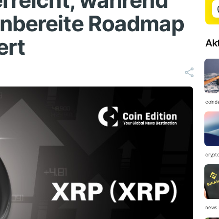
erreicht, während
enbereite Roadmap
ert
Ak
coind
crypt
news.