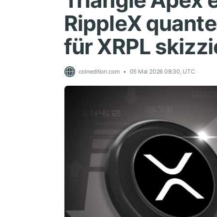
Triangle Apex 
RippleX quant
für XRPL skizzi
coinedition.com
05 Mai 2026 08:30, UTC