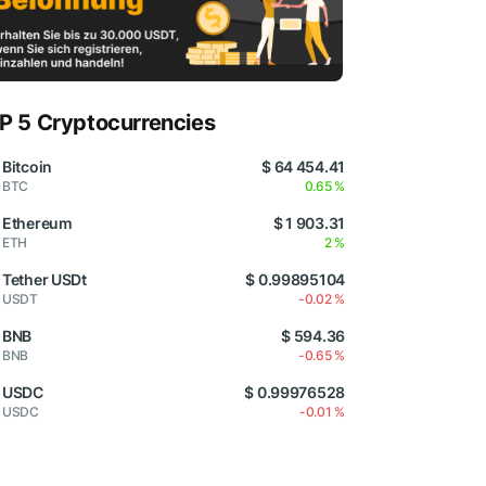
P 5 Cryptocurrencies
Bitcoin
$ 64 454.41
BTC
0.65 %
Ethereum
$ 1 903.31
ETH
2 %
Tether USDt
$ 0.99895104
USDT
-0.02 %
BNB
$ 594.36
BNB
-0.65 %
USDC
$ 0.99976528
USDC
-0.01 %