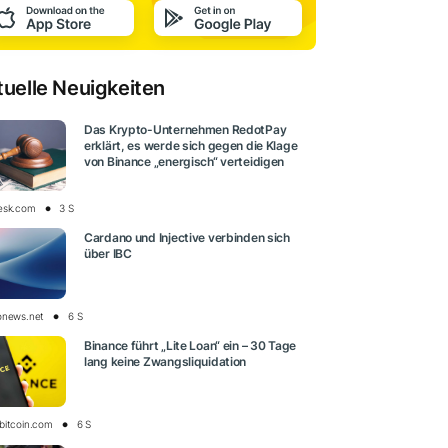
tuelle Neuigkeiten
Das Krypto-Unternehmen RedotPay
erklärt, es werde sich gegen die Klage
von Binance „energisch“ verteidigen
esk.com
3 S
Cardano und Injective verbinden sich
über IBC
onews.net
6 S
Binance führt „Lite Loan“ ein – 30 Tage
lang keine Zwangsliquidation
bitcoin.com
6 S