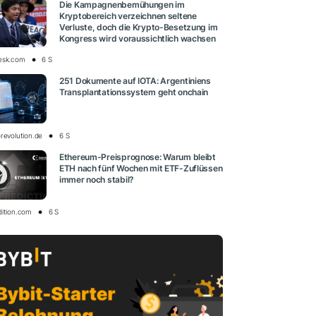
Die Kampagnenbemühungen im
Kryptobereich verzeichnen seltene
Verluste, doch die Krypto-Besetzung im
Kongress wird voraussichtlich wachsen
esk.com
6 S
251 Dokumente auf IOTA: Argentiniens
Transplantationssystem geht onchain
revolution.de
6 S
Ethereum-Preisprognose: Warum bleibt
ETH nach fünf Wochen mit ETF-Zuflüssen
immer noch stabil?
dition.com
6 S