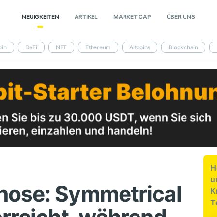
NEUIGKEITEN
ARTIKEL
MARKET CAP
ÜBER UNS
oin
DeFi
NFT
Ethereum
Altcoins
Blockchain
H
u
nose: Symmetrical
K
T