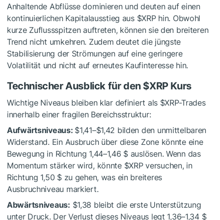
Anhaltende Abflüsse dominieren und deuten auf einen
kontinuierlichen Kapitalausstieg aus
$XRP
hin. Obwohl
kurze Zuflussspitzen auftreten, können sie den breiteren
Trend nicht umkehren. Zudem deutet die jüngste
Stabilisierung der Strömungen auf eine geringere
Volatilität und nicht auf erneutes Kaufinteresse hin.
Technischer Ausblick für den
$XRP
Kurs
Wichtige Niveaus bleiben klar definiert als
$XRP
-Trades
innerhalb einer fragilen Bereichsstruktur:
Aufwärtsniveaus:
$1,41–$1,42 bilden den unmittelbaren
Widerstand. Ein Ausbruch über diese Zone könnte eine
Bewegung in Richtung 1,44–1,46 $ auslösen. Wenn das
Momentum stärker wird, könnte
$XRP
versuchen, in
Richtung 1,50 $ zu gehen, was ein breiteres
Ausbruchniveau markiert.
Abwärtsniveaus:
$1,38 bleibt die erste Unterstützung
unter Druck. Der Verlust dieses Niveaus legt 1,36–1,34 $