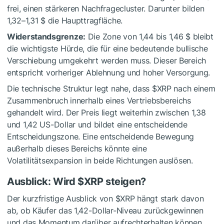
frei, einen stärkeren Nachfragecluster. Darunter bilden
1,32–1,31 $ die Haupttragfläche.
Widerstandsgrenze:
Die Zone von 1,44 bis 1,46 $ bleibt
die wichtigste Hürde, die für eine bedeutende bullische
Verschiebung umgekehrt werden muss. Dieser Bereich
entspricht vorheriger Ablehnung und hoher Versorgung.
Die technische Struktur legt nahe, dass
$XRP
nach einem
Zusammenbruch innerhalb eines Vertriebsbereichs
gehandelt wird. Der Preis liegt weiterhin zwischen 1,38
und 1,42 US-Dollar und bildet eine entscheidende
Entscheidungszone. Eine entscheidende Bewegung
außerhalb dieses Bereichs könnte eine
Volatilitätsexpansion in beide Richtungen auslösen.
Ausblick: Wird
$XRP
steigen?
Der kurzfristige Ausblick von
$XRP
hängt stark davon
ab, ob Käufer das 1,42-Dollar-Niveau zurückgewinnen
und das Momentum darüber aufrechterhalten können.