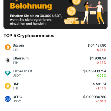
TOP 5 Cryptocurrencies
Bitcoin
$ 64 437.80
BTC
-0.35 %
Ethereum
$ 1 908.94
ETH
-0.44 %
Tether USDt
$ 0.99903754
USDT
0.02 %
BNB
$ 591.51
BNB
-1.45 %
USDC
$ 0.99980780
USDC
-0.01 %