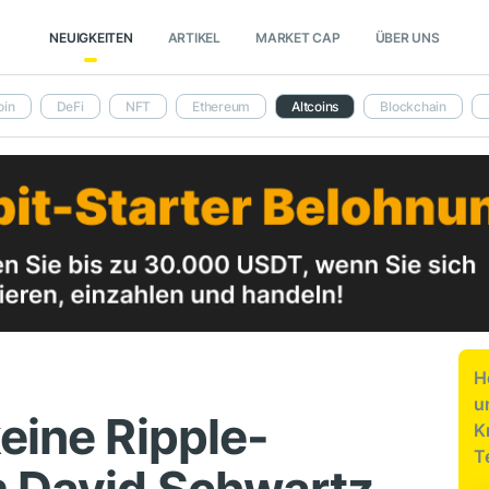
NEUIGKEITEN
ARTIKEL
MARKET CAP
ÜBER UNS
oin
DeFi
NFT
Ethereum
Altcoins
Blockchain
H
u
eine Ripple-
K
T