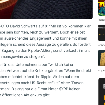
coine
e-CTO David Schwartz auf X: “Mir ist vollkommen klar,
e sein könnten, reich zu werden”. Doch er selbst
r ein ausreichendes Engagement und könne mit ihnen
nlegern scheint diese Aussage zu gefallen. So fordert
coind
 Zugang zu den Ripple-Aktien, sonst verkauft ihr uns
hmensgewinn zu steigern”.
e für das Unternehmen aber “wirklich keine
den Antwort auf die Kritik ergänzt er: “Wenn ihr direkt
crypt
aben möchtet, könnt ihr Ripple-Aktien auf dem
ussetzungen nach US-Recht erfüllt.” Aber: “Davon
ehmen”. Bislang hat die Firma hinter
$XRP
keinen
öffentlichen Aktienkurs gibt.