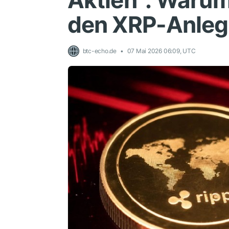
Aktien”: Waru
den XRP-Anleg
btc-echo.de
07 Mai 2026 06:09, UTC