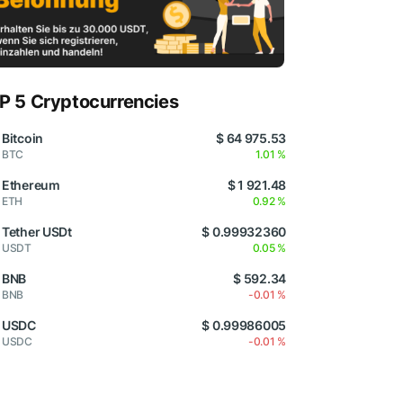
P 5 Cryptocurrencies
Bitcoin
$ 64 975.53
BTC
1.01 %
Ethereum
$ 1 921.48
ETH
0.92 %
Tether USDt
$ 0.99932360
USDT
0.05 %
BNB
$ 592.34
BNB
-0.01 %
USDC
$ 0.99986005
USDC
-0.01 %