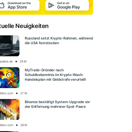
tuelle Neuigkeiten
Russland setzt Krypto-Rahmen, während
die USA feststecken
update.de
26 M
MyTrade-Gründer nach
Schuldbekenntnis im Krypto-Wash-
Handelsplan mit Geldstrafe verurteilt
dition.com
27 M
Binance bestätigt System-Upgrade vor
der Entfernung mehrerer Spot-Paare
dition.com
28 M