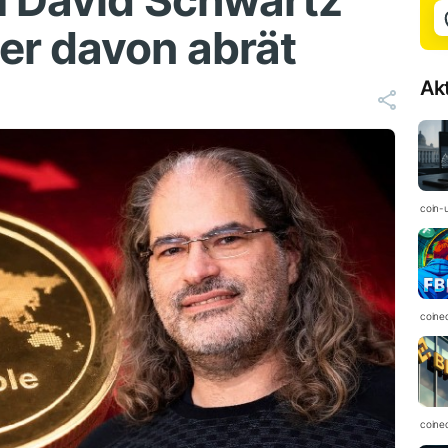
m David Schwartz
er davon abrät
Ak
coin-
coine
coine