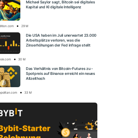
Michael Saylor sagt, Bitcoin sei digitales
Kapital und KI digitale Intelligenz
dition.com
29 M
Die USA haben im Juli unerwartet 23.000
Arbeitsplätze verloren, was die
Zinserhöhungen der Fed infrage stellt
esk.com
30 M
Das Verhältnis von Bitcoin-Futures zu -
Spotpreis auf Binance erreicht ein neues
Allzeithoch
opolitan.com
33 M