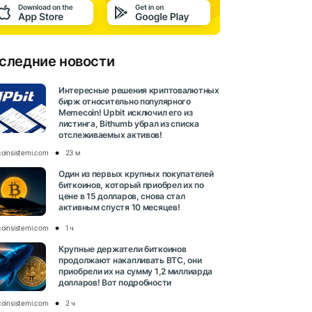
следние новости
Интересные решения криптовалютных
бирж относительно популярного
Memecoin! Upbit исключил его из
листинга, Bithumb убрал из списка
отслеживаемых активов!
coinsistemi.com
23 м
Один из первых крупных покупателей
биткоинов, который приобрел их по
цене в 15 долларов, снова стал
активным спустя 10 месяцев!
coinsistemi.com
1 ч
Крупные держатели биткоинов
продолжают накапливать BTC, они
приобрели их на сумму 1,2 миллиарда
долларов! Вот подробности
coinsistemi.com
2 ч