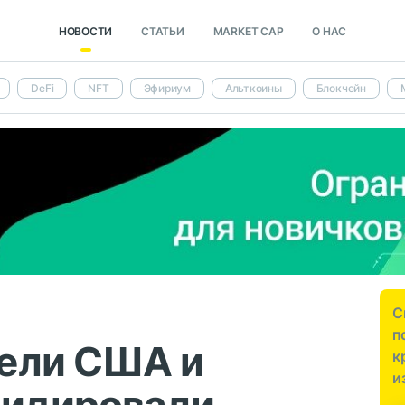
НОВОСТИ
СТАТЬИ
MARKET CAP
О НАС
DeFi
NFT
Эфириум
Альткоины
Блокчейн
С
п
ели США и
к
и