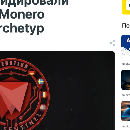
видировали
Monero
rchetyp
По
ru.bit
ru.bit
ru.bit