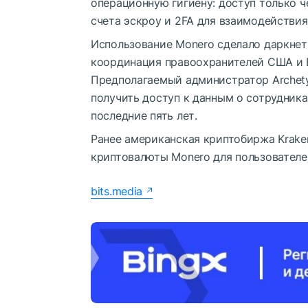
операционную гигиену: доступ только 
счета эскроу и 2FA для взаимодействия
Использование Monero сделало даркне
координация правоохранителей США и 
Предполагаемый администратор Archety
получить доступ к данным о сотрудника
последние пять лет.
Ранее американская криптобиржа Krake
криптовалюты Monero для пользователе
bits.media