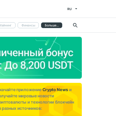
RU
Майнинг
Финансы
Больше...
качайте приложение
Crypto News
и
олучайте мировые новости
риптовалюты и технологии блокчейн
з разных источников: