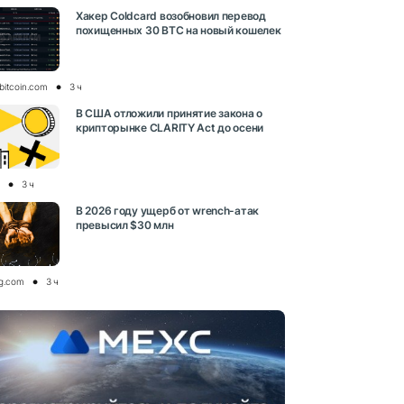
Хакер Coldcard возобновил перевод
похищенных 30 BTC на новый кошелек
bitcoin.com
3 ч
В США отложили принятие закона о
крипторынке CLARITY Act до осени
3 ч
В 2026 году ущерб от wrench-атак
превысил $30 млн
og.com
3 ч