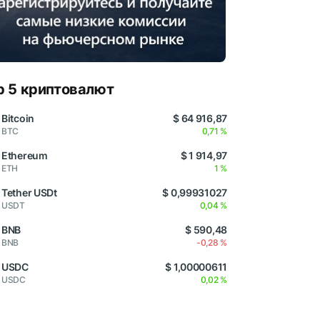
p 5 криптовалют
Bitcoin
$ 64 916,87
BTC
0,71 %
Ethereum
$ 1 914,97
ETH
1 %
Tether USDt
$ 0,99931027
USDT
0,04 %
BNB
$ 590,48
BNB
-0,28 %
USDC
$ 1,00000611
USDC
0,02 %