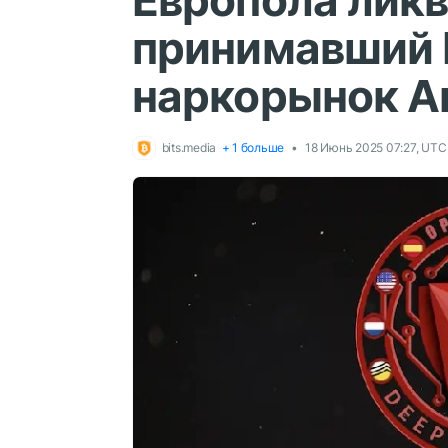
Европола лик
принимавший 
наркорынок A
bits.media
+ 1 больше
18 Июнь 2025 07:27, UTC