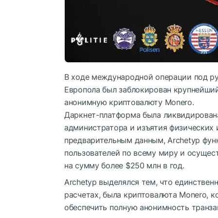
В ходе международной операции под р
Европола был заблокирован крупнейший
анонимную криптовалюту Monero.
Даркнет-платформа была ликвидирована
администратора и изъятия физических и
предварительным данным, Archetyp функ
пользователей по всему миру и осуще
на сумму более $250 млн в год.
Archetyp выделялся тем, что единствен
расчетах, была криптовалюта Monero, к
обеспечить полную анонимность транза