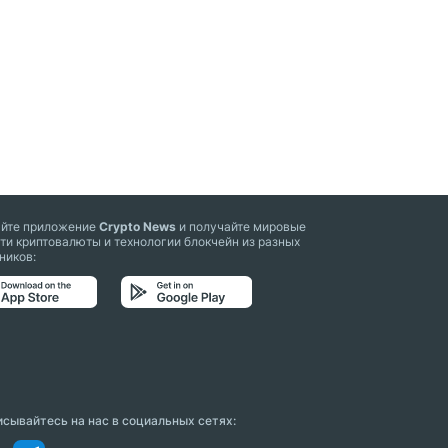
айте приложение
Crypto News
и получайте мировые
ти криптовалюты и технологии блокчейн из разных
ников:
сывайтесь на нас в социальных сетях: