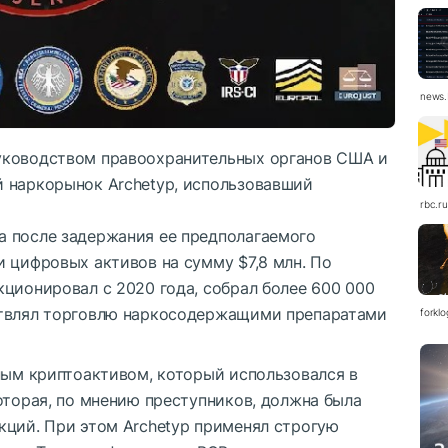
news.
уководством правоохранительных органов США и
 наркорынок Archetyp, использовавший
rbc.ru
 после задержания ее предполагаемого
 цифровых активов на сумму $7,8 млн. По
ционировал с 2020 года, собрал более 600 000
ствлял торговлю наркосодержащими препаратами
forkl
ным криптоактивом, который использовался в
оторая, по мнению преступников, должна была
кций. При этом Archetyp применял строгую