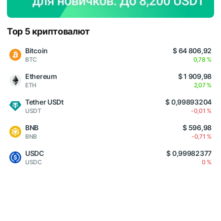
Top 5 криптовалют
Bitcoin
$ 64 806,92
BTC
0,78 %
Ethereum
$ 1 909,98
ETH
2,07 %
Tether USDt
$ 0,99893204
USDT
-0,01 %
BNB
$ 596,98
BNB
-0,71 %
USDC
$ 0,99982377
USDC
0 %