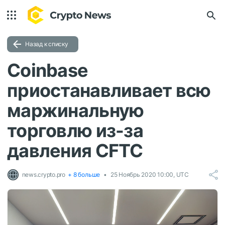
Назад к списку
Coinbase
приостанавливает всю
маржинальную
торговлю из-за
давления CFTC
news.crypto.pro
+ 8 больше
25 Ноябрь 2020 10:00, UTC