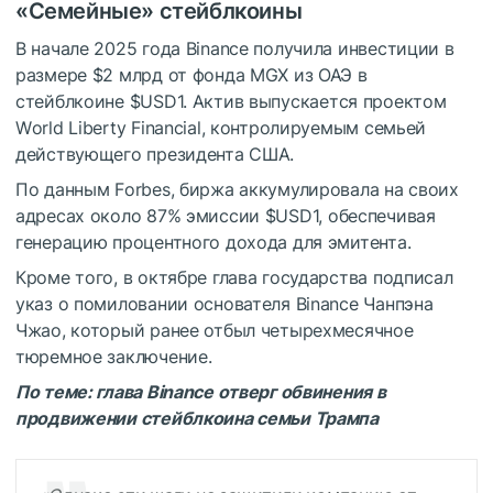
«Семейные» стейблкоины
В начале 2025 года Binance получила инвестиции в
размере $2 млрд от фонда МGХ из ОАЭ в
стейблкоине
$USD1
. Актив выпускается проектом
Wоrld Liberty Finаnсiаl, контролируемым семьей
действующего президента США.
По данным
Fоrbеs
, биржа аккумулировала на своих
адресах около 87% эмиссии
$USD1
, обеспечивая
генерацию процентного дохода для эмитента.
Кроме того, в октябре глава государства
подписал
указ о помиловании основателя Binance Чанпэна
Чжао, который ранее отбыл четырехмесячное
тюремное заключение.
По теме:
глава Binance отверг обвинения в
продвижении стейблкоина семьи Трампа