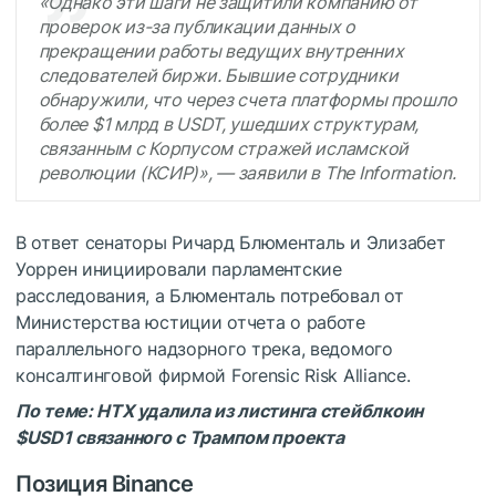
«Однако эти шаги не защитили компанию от
проверок из-за публикации данных о
прекращении работы ведущих внутренних
следователей биржи. Бывшие сотрудники
обнаружили, что через счета платформы прошло
более $1 млрд в USDT, ушедших структурам,
связанным с Корпусом стражей исламской
революции (КСИР)», — заявили в The Information.
В ответ сенаторы Ричард Блюменталь и Элизабет
Уоррен инициировали парламентские
расследования, а Блюменталь потребовал от
Министерства юстиции отчета о работе
параллельного надзорного трека, ведомого
консалтинговой фирмой Fоrеnsiс Risk Аlliаnсе.
По теме:
HTX удалила из листинга стейблкоин
$USD1
связанного с Трампом проекта
Позиция Binance