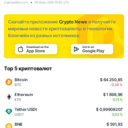
cryptopolitan.com
09 Июль 2026 00:55, UTC
Скачайте приложение
Crypto News
и получайте
мировые новости криптовалюты и технологии
блокчейн из разных источников:
Top 5 криптовалют
Bitcoin
$ 64 250,85
BTC
-0,36 %
Ethereum
$ 1 898,96
ETH
0,15 %
Tether USDt
$ 0,99908207
USDT
0,02 %
BNB
$ 591,93