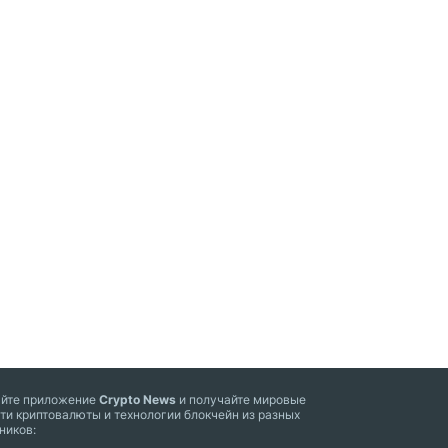
айте приложение
Crypto News
и получайте мировые
ти криптовалюты и технологии блокчейн из разных
ников: