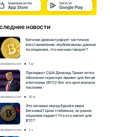
следние новости
Биткоин демонстрирует частичное
восстановление: опубликованы данные
по опционам, что они нам говорят?
coinsistemi.com
5 м
Президент США Дональд Трамп четко
обозначил «красную линию» для Китая
и биткоина (BTC)! Вот его критическое
послание
coinsistemi.com
50 м
Это затишье перед бурей в мире
биткоина? Цена стабильна, но рынок
опционов падает! Что это значит для
BTC?
coinsistemi.com
2 ч