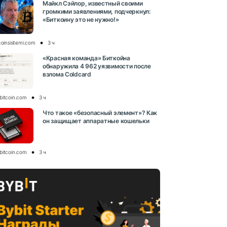
Майкл Сэйлор, известный своими
громкими заявлениями, подчеркнул:
«Биткоину это не нужно!»
coinsistemi.com
3 ч
«Красная команда» Биткойна
обнаружила 4 962 уязвимости после
взлома Coldcard
bitcoin.com
3 ч
Что такое «безопасный элемент»? Как
он защищает аппаратные кошельки
bitcoin.com
3 ч