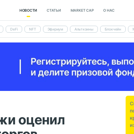
НОВОСТИ
СТАТЬИ
MARKET CAP
О НАС
DeFi
NFT
Эфириум
Альткоины
Блокчейн
С
п
жи оценил
к
и