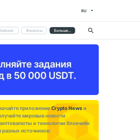
RU
Майнинг
Финансы
Больше...
качайте приложение
Crypto News
и
олучайте мировые новости
риптовалюты и технологии блокчейн
з разных источников: