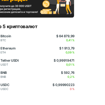
p 5 криптовалют
Bitcoin
$ 64 879,99
BTC
0,41 %
Ethereum
$ 1 913,79
ETH
0,09 %
Tether USDt
$ 0,99919471
USDT
0,01 %
BNB
$ 592,76
BNB
0,2 %
USDC
$ 0,99990223
USDC
0 %