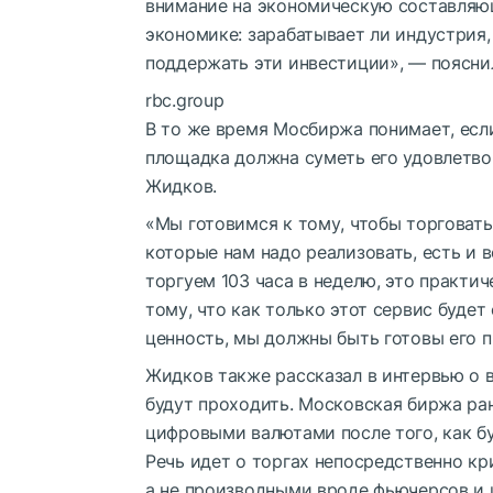
внимание на экономическую составляю
экономике: зарабатывает ли индустрия,
поддержать эти инвестиции», — пояснил
rbc.group
В то же время Мосбиржа понимает, если
площадка должна суметь его удовлетвор
Жидков.
«Мы готовимся к тому, чтобы торговать
которые нам надо реализовать, есть и 
торгуем 103 часа в неделю, это практи
тому, что как только этот сервис буде
ценность, мы должны быть готовы его п
Жидков также рассказал в интервью о в
будут проходить. Московская биржа ран
цифровыми валютами после того, как б
Речь идет о торгах непосредственно к
а не производными вроде фьючерсов и 