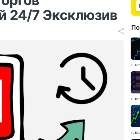
торгов
й 24/7 Эксклюзив
По
ru.bit
ru.bit
ru.bit