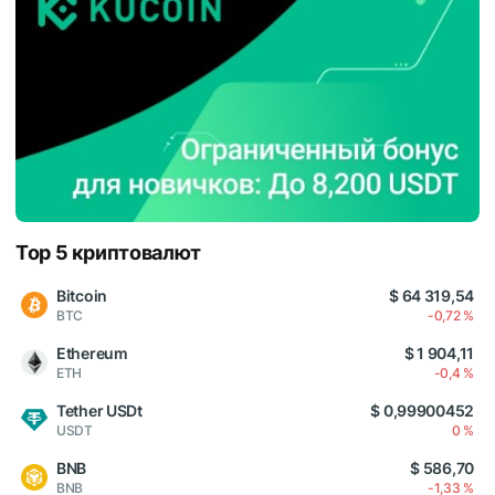
Top 5 криптовалют
Bitcoin
$ 64 319,54
BTC
-0,72 %
Ethereum
$ 1 904,11
ETH
-0,4 %
Tether USDt
$ 0,99900452
USDT
0 %
BNB
$ 586,70
BNB
-1,33 %